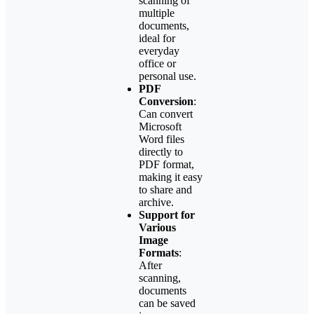
scanning of
multiple
documents,
ideal for
everyday
office or
personal use.
PDF
Conversion
:
Can convert
Microsoft
Word files
directly to
PDF format,
making it easy
to share and
archive.
Support for
Various
Image
Formats
:
After
scanning,
documents
can be saved