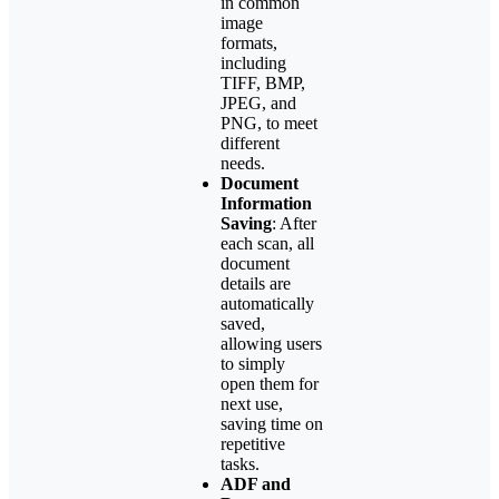
in common
image
formats,
including
TIFF, BMP,
JPEG, and
PNG, to meet
different
needs.
Document
Information
Saving
: After
each scan, all
document
details are
automatically
saved,
allowing users
to simply
open them for
next use,
saving time on
repetitive
tasks.
ADF and