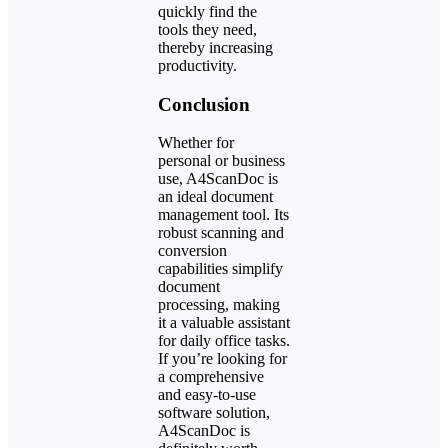
quickly find the
tools they need,
thereby increasing
productivity.
Conclusion
Whether for
personal or business
use, A4ScanDoc is
an ideal document
management tool. Its
robust scanning and
conversion
capabilities simplify
document
processing, making
it a valuable assistant
for daily office tasks.
If you’re looking for
a comprehensive
and easy-to-use
software solution,
A4ScanDoc is