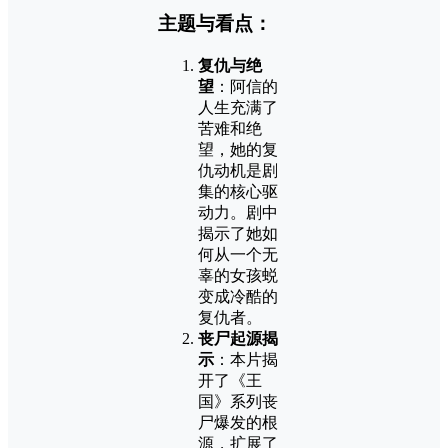
主题与看点：
复仇与绝
望
：阿信的
人生充满了
苦难和绝
望，她的复
仇动机是剧
集的核心驱
动力。剧中
揭示了她如
何从一个无
辜的女孩蜕
变成冷酷的
复仇者。
丧尸起源揭
示
：本片揭
开了《王
国》系列丧
尸爆发的根
源，扩展了