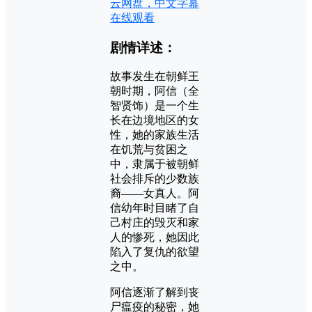
云网盘，中文字幕
在线观看
剧情详述：
故事发生在朝鲜王
朝时期，阿信（全
智贤饰）是一个生
长在边境地区的女
性，她的家族生活
在饥荒与贫困之
中，隶属于被朝鲜
社会排斥的少数族
裔——女真人。阿
信幼年时目睹了自
己村庄的毁灭和家
人的惨死，她因此
陷入了复仇的欲望
之中。
阿信逐渐了解到丧
尸瘟疫的秘密，她