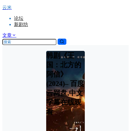
云米
论坛
新剧坊
文章
韩剧《王
国：北方的
阿信》
(2024)– 百度
云网盘,中文
字幕在线观
看