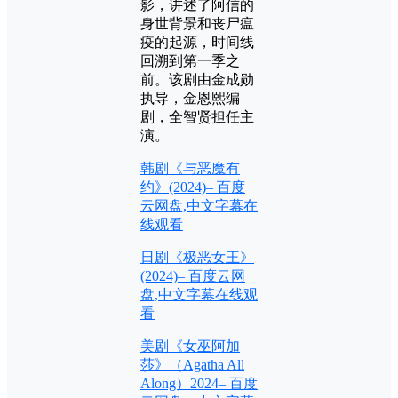
影，讲述了阿信的
身世背景和丧尸瘟
疫的起源，时间线
回溯到第一季之
前。该剧由金成勋
执导，金恩熙编
剧，全智贤担任主
演。
韩剧《与恶魔有
约》(2024)– 百度
云网盘,中文字幕在
线观看
日剧《极恶女王》
(2024)– 百度云网
盘,中文字幕在线观
看
美剧《女巫阿加
莎》（Agatha All
Along）2024– 百度