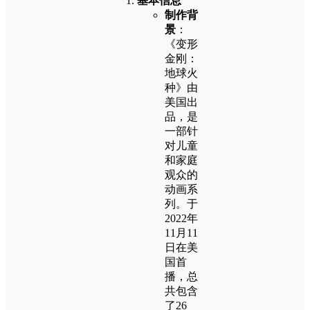
基本信息
制作背
景
：
《变形
金刚：
地球火
种》由
美国出
品，是
一部针
对儿童
和家庭
观众的
动画系
列。于
2022年
11月11
日在美
国首
播，总
共包含
了26