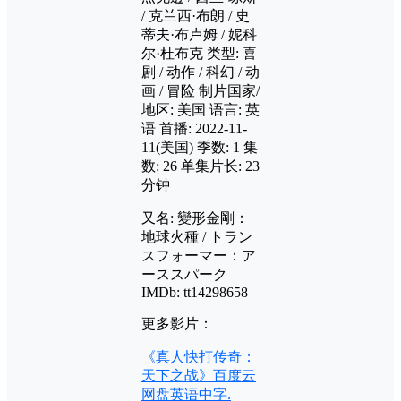
/ 克兰西·布朗 / 史
蒂夫·布卢姆 / 妮科
尔·杜布克 类型: 喜
剧 / 动作 / 科幻 / 动
画 / 冒险 制片国家/
地区: 美国 语言: 英
语 首播: 2022-11-
11(美国) 季数: 1 集
数: 26 单集片长: 23
分钟
又名: 變形金剛：
地球火種 / トラン
スフォーマー：ア
ーススパーク
IMDb: tt14298658
更多影片：
《真人快打传奇：
天下之战》百度云
网盘英语中字.