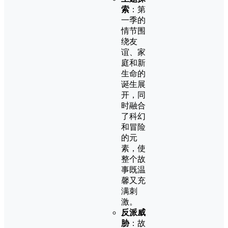
索
：第
一季的
情节围
绕友
谊、家
庭和新
生命的
诞生展
开，同
时融合
了科幻
和冒险
的元
素，使
整个故
事既温
馨又充
满刺
激。
反派威
胁
：故