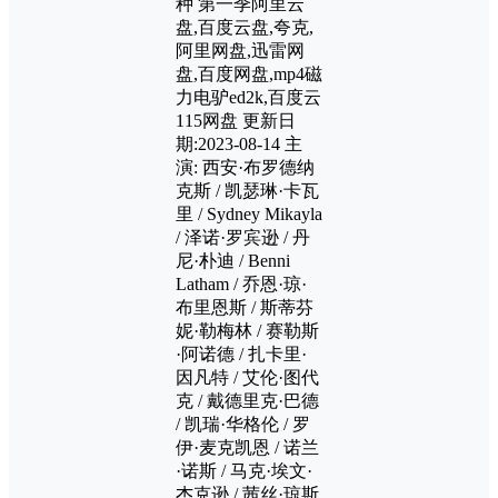
种 第一季阿里云
盘,百度云盘,夸克,
阿里网盘,迅雷网
盘,百度网盘,mp4磁
力电驴ed2k,百度云
115网盘 更新日
期:2023-08-14 主
演: 西安·布罗德纳
克斯 / 凯瑟琳·卡瓦
里 / Sydney Mikayla
/ 泽诺·罗宾逊 / 丹
尼·朴迪 / Benni
Latham / 乔恩·琼·
布里恩斯 / 斯蒂芬
妮·勒梅林 / 赛勒斯
·阿诺德 / 扎卡里·
因凡特 / 艾伦·图代
克 / 戴德里克·巴德
/ 凯瑞·华格伦 / 罗
伊·麦克凯恩 / 诺兰
·诺斯 / 马克·埃文·
杰克逊 / 茜丝·琼斯