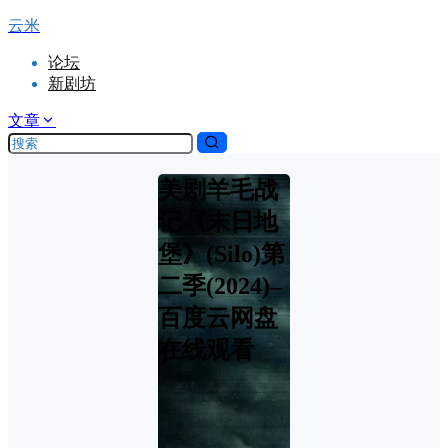
云米
论坛
新剧坊
文章
美剧羊毛战
记《末日地
堡》(Silo)第
二季(2024)–
百度云网盘
在线观看