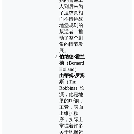
始的普通工
人到后来为
了追求真相
而不惜挑战
地堡规则的
叛逆者，推
动了整个剧
集的情节发
展。
伯纳德·霍兰
德
（Bernard
Holland）
由
蒂姆·罗宾
斯
（Tim
Robbins）饰
演，他是地
堡的IT部门
主管，表面
上维护秩
序，实际上
掌握着许多
关于地堡运