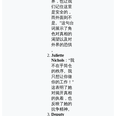
界，也让我
们记住这里
是安全的，
而外面则不
是。”这句台
词展示了角
色对真相的
渴望以及对
外界的恐惧​
。
Juliette
Nichols
：“我
不在乎筒仓
的秩序。我
只想让你做
你的工作！”
这表明了她
对揭开真相
的执着，也
反映了她的
抗争精神。
Deputy