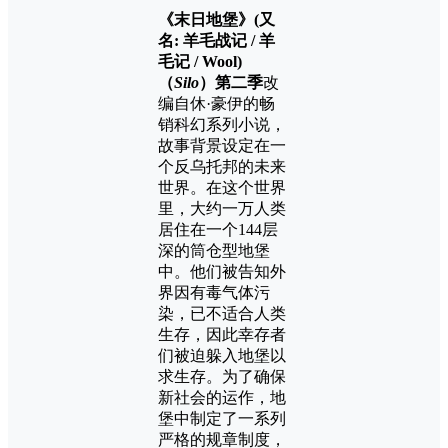
《末日地堡》(
又
名:
羊毛战记 / 羊
毛记 / Wool)
（
Silo
）第二季
改
编自休·豪伊的畅
销科幻系列小说，
故事背景设定在一
个反乌托邦的未来
世界。在这个世界
里，大约一万人类
居住在一个144层
深的筒仓型地堡
中。他们被告知外
界因有毒气体污
染，已不适合人类
生存，因此幸存者
们被迫躲入地堡以
求生存。为了确保
新社会的运作，地
堡中制定了一系列
严格的规章制度，