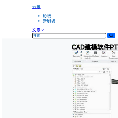
云米
论坛
新剧坊
文章
CAD建模软件PTC