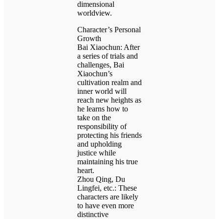
dimensional
worldview.
Character’s Personal
Growth
Bai Xiaochun: After
a series of trials and
challenges, Bai
Xiaochun’s
cultivation realm and
inner world will
reach new heights as
he learns how to
take on the
responsibility of
protecting his friends
and upholding
justice while
maintaining his true
heart.
Zhou Qing, Du
Lingfei, etc.: These
characters are likely
to have even more
distinctive