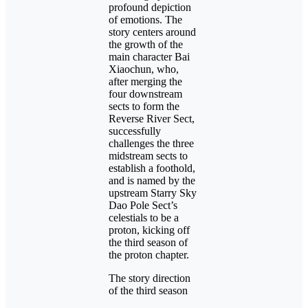
profound depiction
of emotions. The
story centers around
the growth of the
main character Bai
Xiaochun, who,
after merging the
four downstream
sects to form the
Reverse River Sect,
successfully
challenges the three
midstream sects to
establish a foothold,
and is named by the
upstream Starry Sky
Dao Pole Sect’s
celestials to be a
proton, kicking off
the third season of
the proton chapter.
The story direction
of the third season