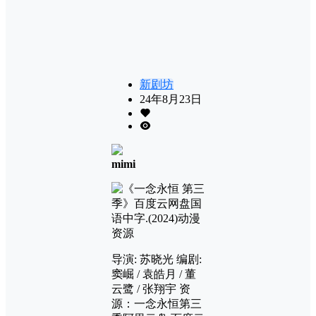
新剧坊
24年8月23日
mimi
导演: 苏晓光 编剧:
窦崛 / 袁皓月 / 董
云鹭 / 张翔宇 资
源：一念永恒第三