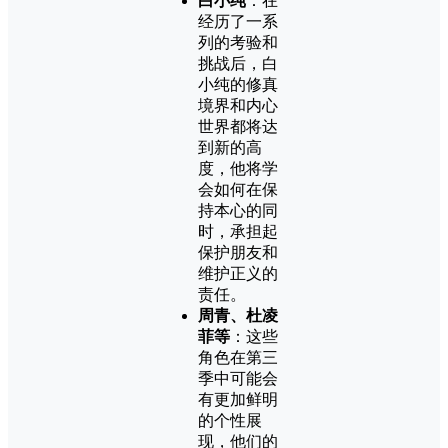
白小纯
：在
经历了一系
列的考验和
挑战后，白
小纯的修真
境界和内心
世界都将达
到新的高
度，他将学
会如何在保
持本心的同
时，承担起
保护朋友和
维护正义的
责任。
周青、杜凌
菲等
：这些
角色在第三
季中可能会
有更加鲜明
的个性展
现，他们的