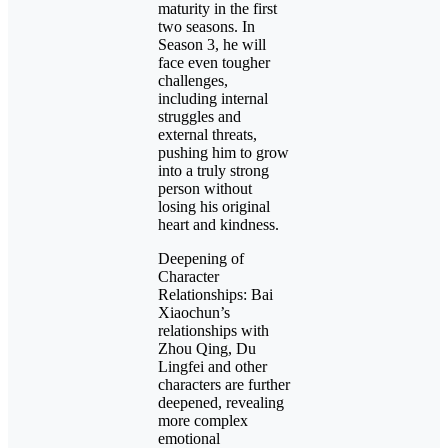
maturity in the first
two seasons. In
Season 3, he will
face even tougher
challenges,
including internal
struggles and
external threats,
pushing him to grow
into a truly strong
person without
losing his original
heart and kindness.
Deepening of
Character
Relationships: Bai
Xiaochun’s
relationships with
Zhou Qing, Du
Lingfei and other
characters are further
deepened, revealing
more complex
emotional