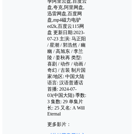
季阿里云盘,百度云
盘,夸克,阿里网盘,
迅雷网盘,百度网
盘,mp4磁力电驴
ed2k,百度云115网
盘 更新日期:2023-
07-23 主演: 马正阳
/ 星潮 / 郭浩然 / 幽
幽 / 高旭东 / 李兰
陵 / 姜秋再 类型:
喜剧 / 动作 / 动画 /
奇幻 / 古装 制片国
家/地区: 中国大陆
语言: 汉语普通话
首播: 2024-07-
03(中国大陆) 季数:
3 集数: 29 单集片
长: 25 又名: A Will
Eternal
更多影片：