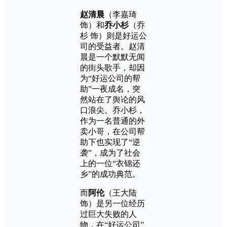
赵清晨
（李嘉琦
饰）和
乔小杉
（乔
杉 饰）则是好运公
司的受益者。赵清
晨是一个默默无闻
的街头歌手，却因
为“好运公司的帮
助”一夜成名，突
然站在了舆论的风
口浪尖。乔小杉，
作为一名普通的外
卖小哥，在公司帮
助下也实现了“逆
袭”，成为了社会
上的一位“衣锦还
乡”的成功典范。
而
阿伦
（王大陆
饰）是另一位经历
过巨大失败的人
物，在“好运公司”