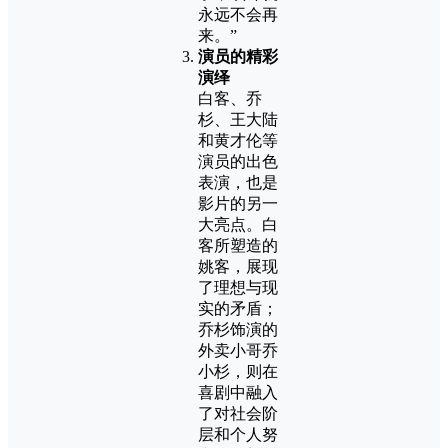
永远不会再
来。”
演员的精彩
演绎
白客、乔
杉、王大陆
和黄才伦等
演员的出色
表演，也是
影片的另一
大亮点。白
客所塑造的
姚客，展现
了理想与现
实的矛盾；
乔杉饰演的
外卖小哥乔
小杉，则在
喜剧中融入
了对社会阶
层和个人努