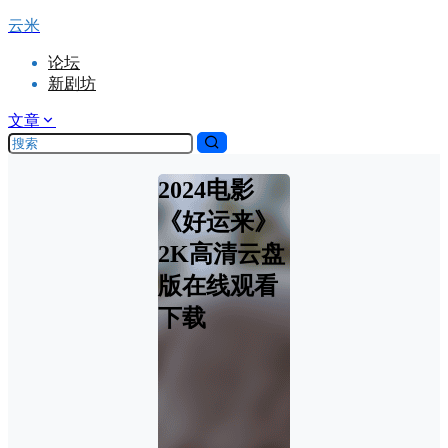
云米
论坛
新剧坊
文章
2024电影
《好运来》
2K高清云盘
版在线观看
下载