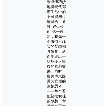
朱凌锋巧妙
地将现代都
市生活中的
不可能与可
能融合，通
过“好运公
司”这一设
定，将每一
个看似不现
实的梦想都
具象化，从
而制造出一
场场令人捧
腹的喜剧效
果。同时，
影片也未回
避其背后的
深刻思考
——每个看
似轻松实现
的梦想，背