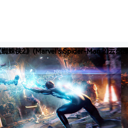
《蜘蛛侠2》(Marvel’s Spider-Man 2