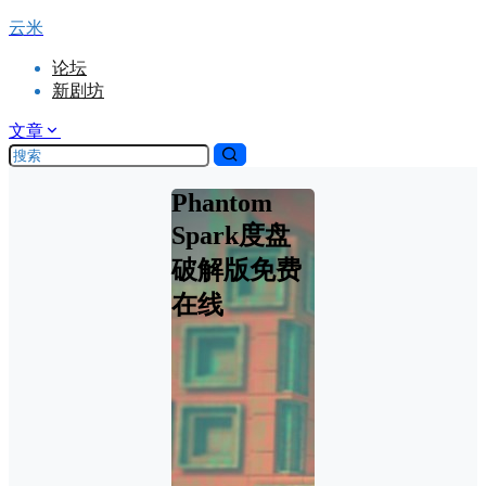
云米
论坛
新剧坊
文章
Phantom
Spark度盘
破解版免费
在线