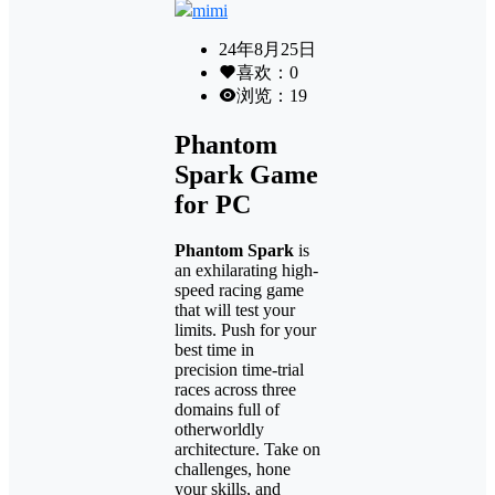
mimi
24年8月25日
喜欢：
0
浏览：
19
Phantom
Spark Game
for PC
Phantom Spark
is
an exhilarating high-
speed racing game
that will test your
limits. Push for your
best time in
precision time-trial
races across three
domains full of
otherworldly
architecture. Take on
challenges, hone
your skills, and