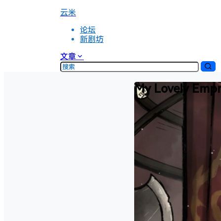
云米
论坛
新剧坊
文章
My Lovely Em