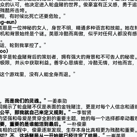
众的认可，他决定进入轮盘赌的世界。俊豪富有正义感，勇于追
残酷所击垮。
“真相，有时候比死亡还要危险。”
ng-eun）
崔英恩是一位神秘的女人，身世不明，精通多种语言和技能。她在
机和背景始终是个谜。英恩冷酷而高傲，似乎对任何人都没有感
。
“命运，轮到我掌控了。”
woo）
赵善宇是轮盘赌背后的策划者，拥有强大的背景和不可告人的秘密
极限，并从中获取利益。善宇心思缜密，冷酷无情，对他而言，
“在这个游戏里，没有人能全身而退。”
，而是我们的灵魂。”
—姜泰勋
台词揭示了轮盘赌不仅是表面的金钱赌注，更是对每个人信念和道
有公平，那我就自己来定义规则。”
—李智贤
贤的坚强和母爱是贯穿全剧的重要主题，她的每一个选择都牵动着
重要，重要的是谁能活到最后。”
—朴俊豪
求真相的过程中，俊豪逐渐发现，生存本身比真相更为残酷和重要
一切？不，这场赌局从一开始就已经注定了结局。”
—崔英恩