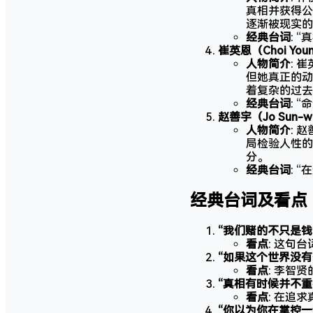
真相并获得公
逐渐被现实的
经典台词
: 
崔英恩（Choi You
人物简介
: 
但她真正的动
着复杂的过去
经典台词
: 
赵善宇（Jo Sun-
人物简介
: 
局检验人性的
分。
经典台词
: 
经典台词及看点
“我们赌的不只是钱
看点
: 这句
“如果这个世界没
看点
: 李智
“真相有时候并不
看点
: 在追
“你以为你在掌控