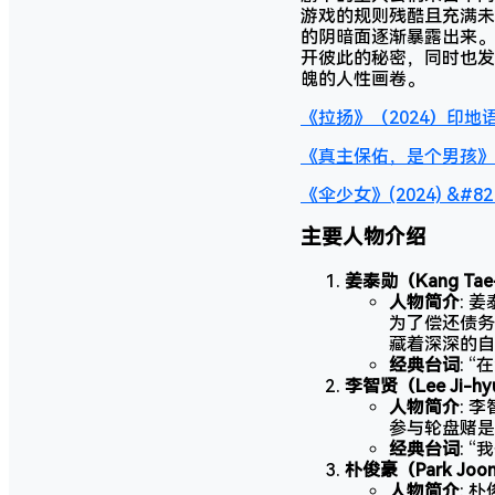
游戏的规则残酷且充满未
的阴暗面逐渐暴露出来。
开彼此的秘密，同时也发
魄的人性画卷。
《拉扬》（2024）印
《真主保佑，是个男孩》(2
《伞少女》(2024) &#
主要人物介绍
姜泰勋（Kang Tae
人物简介
: 
为了偿还债务
藏着深深的自
经典台词
: 
李智贤（Lee Ji-hy
人物简介
: 
参与轮盘赌是
经典台词
: 
朴俊豪（Park Joo
人物简介
: 