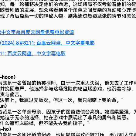
知，每一轮都将决定他们的命运。这场赌局不仅考验着他们的智
随着剧情的发展，观众将看到各个角色之间复杂的互动和心理博
现了背后操纵一切的神秘人物。剧集通过悬疑紧张的情节和黑色
地语中文字幕百度云网盘免费电影资源
024) &#8211; 百度云网盘，中文字幕电影
8211; 百度云网盘，中文字幕电影
-hoon）
姜泰勋是一名曾经的精英律师，由于一次重大失误，他失去了工作
并挽回尊严，他选择参与这场危险的轮盘赌游戏。他沉着冷静，
责与痛苦。
“在法庭上，我赢过无数次，但这一次，我只能赌上我的命。”
un）
李智贤是一名单亲母亲，因孩子的医药费债台高筑。她温柔坚强，
她迫于无奈的选择，她在游戏中展现出了非凡的勇气和智慧。
“我什么都可以输掉，但不能失去我的孩子。”
n-ho）
朴俊豪是一名刚出道的记者，他因揭露腐败而被打压，事业和人生