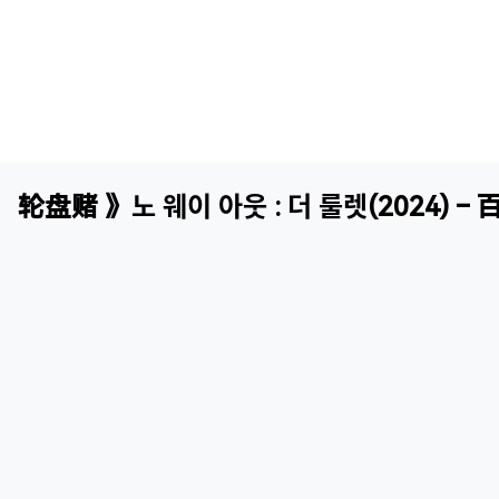
盘赌 》노 웨이 아웃 : 더 룰렛(2024) 