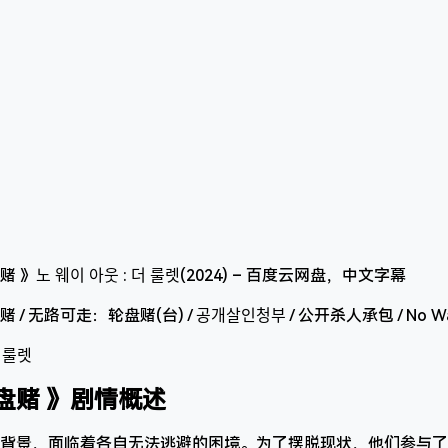
无路可走：轮盘赌(台) / 공개살인청부 / 公开杀人承包 / No Way Ou
 룰렛
盘赌 》剧情概述
背景，面临着各自无法逃避的困境。为了摆脱现状，他们参与了