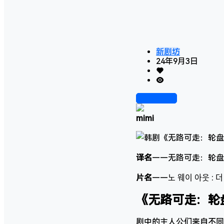
新剧坊
24年9月3日
前往下载
mimi
译名
——无路可走：轮盘赌 / 
片名
——노 웨이 아웃 : 더
《无路可走：轮
剧中的主人公们来自不同