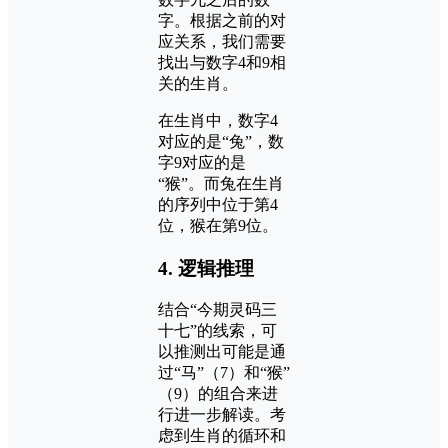
字。根据之前的对
应关系，我们需要
找出与数字4和9相
关的生肖。
在生肖中，数字4
对应的是“兔”，数
字9对应的是
“猴”。而兔在生肖
的序列中位于第4
位，猴在第9位。
4. 逻辑推理
结合“今期灵码三
十七”的线索，可
以推测出可能是通
过“马”（7）和“猴”
（9）的组合来进
行进一步解读。考
虑到生肖的循环和