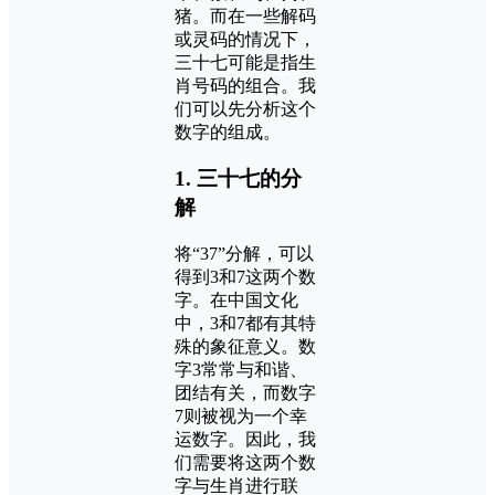
猪。而在一些解码
或灵码的情况下，
三十七可能是指生
肖号码的组合。我
们可以先分析这个
数字的组成。
1. 三十七的分
解
将“37”分解，可以
得到3和7这两个数
字。在中国文化
中，3和7都有其特
殊的象征意义。数
字3常常与和谐、
团结有关，而数字
7则被视为一个幸
运数字。因此，我
们需要将这两个数
字与生肖进行联