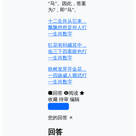
“马”。因此，答案
为7，即“马”。
十二生肖从它来，
飘飘然然是何人打
一生肖数字
红花有码藏其中，
低三下四看眼色打
一生肖数字
铁树发芽开金花，
一四扬威人耀武打
一生肖数字
回答
阅读
收藏
待审
编辑
写回答
您的回答
回答