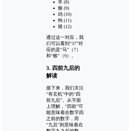
羊 (8)
猴 (9)
鸡 (10)
狗 (11)
猪 (12)
通过这一对应，我
们可以看到“37”对
应的是“马”（7）
和“猴”（9）。
3. 四前九后的
解读
接下来，我们关注
“有玄机”中的“四
前九后”。从字面
上理解，“四前”可
能意味着在数字四
之前的数字，而
“九后”则意味着在
数字九之后的数