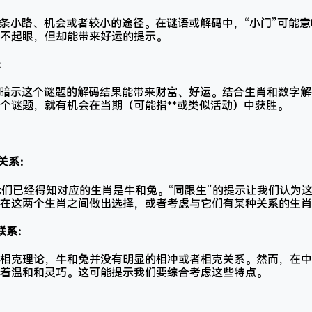
一条小路、机会或者较小的途径。在谜语或解码中，“小门”可能
不起眼，但却能带来好运的提示。
：
，暗示这个谜题的解码结果能带来财富、好运。结合生肖和数字
个谜题，就有机会在当期（可能指**或类似活动）中获胜。
的关系：
我们已经得知对应的生肖是牛和兔。“同跟生”的提示让我们认为
在这两个生肖之间做出选择，或者考虑与它们有某种关系的生肖
联系：
相克理论，牛和兔并没有明显的相冲或者相克关系。然而，在中
着温和和灵巧。这可能提示我们要综合考虑这些特点。