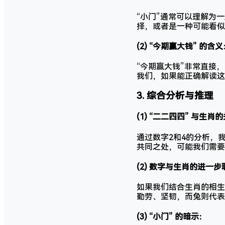
“小门”通常可以理解为
择，或者是一种可能看似
(2)
“今期赢大钱” 的含义
“今期赢大钱”非常直接
我们，如果能正确解读这
3.
综合分析与推理
(1)
“二二四四” 与生肖
通过数字2和4的分析，
共同之处，可能我们需要
(2)
数字与生肖的进一步
如果我们结合生肖的相生
勤劳、坚韧，而兔则代表
(3)
“小门” 的暗示：