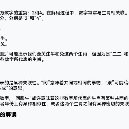
解为数字的重复：2和4。在解码过程中，数字常常与生肖相关联
，分别是“2”和“4”。
：
是牛。
是兔。
四四”可能提示我们要关注牛和兔这两个生肖。但因为是“二二”和
些数字所代表的生肖。
代表的是某种关联性。“同”意味着共同或相同的事物，“跟”可能
生成”的意思。
复数字，“同跟生”或许意味着这些数字所代表的生肖有某种共同
者年份上有某种相似性，或者这两个生肖之间有某种密切的关联
 的解读