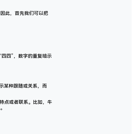
。因此，首先我们可以把
“四四”，数字的重复暗示
暗示某种跟随或关系，而
的特点或者联系。比如，牛
。