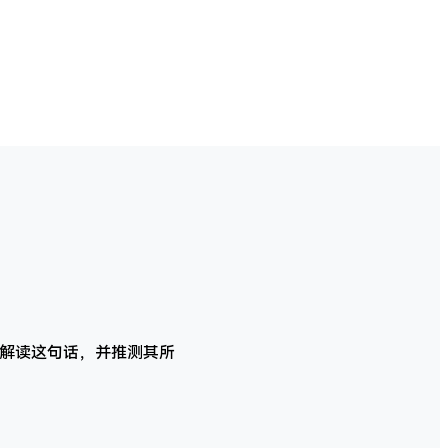
地解读这句话，并推测其所