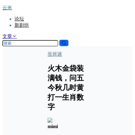
云米
论坛
新剧坊
文章
生肖迷
火木金袋装
满钱，问五
今秋几时黄
打一生肖数
字
mimi