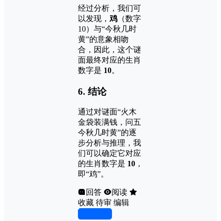
经过分析，我们可
以发现，
鸡
（数字
10）与“今秋几时
黄”的意象相吻
合，因此，这个谜
面最终对应的生肖
数字是
10
。
6. 结论
通过对谜面“火木
金袋装满钱，问五
今秋几时黄”的逐
步分析与推理，我
们可以确定它对应
的生肖数字是
10
，
即“鸡”。
回答
阅读
收藏
待审
编辑
写回答