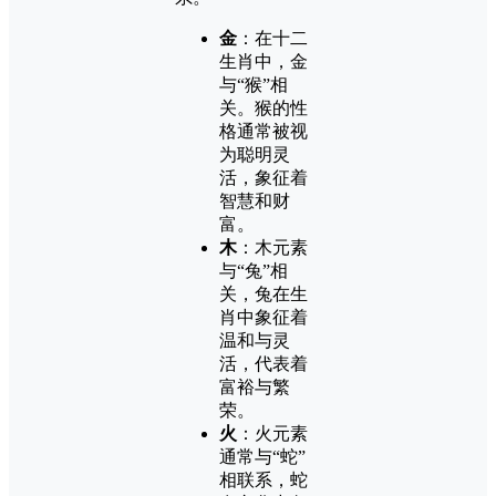
金
：在十二
生肖中，金
与“猴”相
关。猴的性
格通常被视
为聪明灵
活，象征着
智慧和财
富。
木
：木元素
与“兔”相
关，兔在生
肖中象征着
温和与灵
活，代表着
富裕与繁
荣。
火
：火元素
通常与“蛇”
相联系，蛇