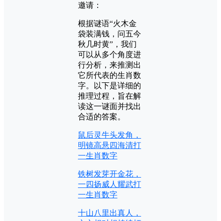
邀请：
根据谜语“火木金
袋装满钱，问五今
秋几时黄”，我们
可以从多个角度进
行分析，来推测出
它所代表的生肖数
字。以下是详细的
推理过程，旨在解
读这一谜面并找出
合适的答案。
鼠后灵牛头发角，
明镜高悬四海清打
一生肖数字
铁树发芽开金花，
一四扬威人耀武打
一生肖数字
十山八里出真人，