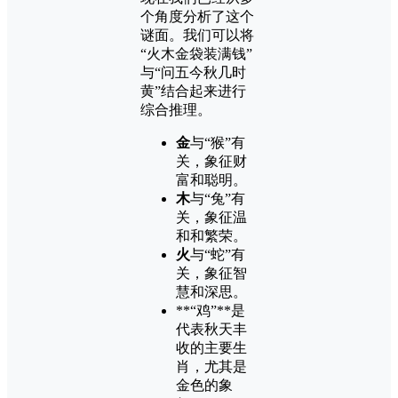
个角度分析了这个
谜面。我们可以将
“火木金袋装满钱”
与“问五今秋几时
黄”结合起来进行
综合推理。
金
与“猴”有
关，象征财
富和聪明。
木
与“兔”有
关，象征温
和和繁荣。
火
与“蛇”有
关，象征智
慧和深思。
**“鸡”**是
代表秋天丰
收的主要生
肖，尤其是
金色的象