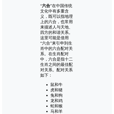
“
六合
”在中国传统
文化中有多重含
义，既可以指地理
上的六合，也常用
来描述人与天地、
四方的和谐关系。
这里可能是借用
“六合”来引申到生
肖中的六合配对关
系。在生肖配对
中，六合是指十二
生肖之间的最佳配
对关系。配对关系
如下：
鼠和牛
虎和猪
兔和狗
龙和鸡
蛇和猴
马和羊