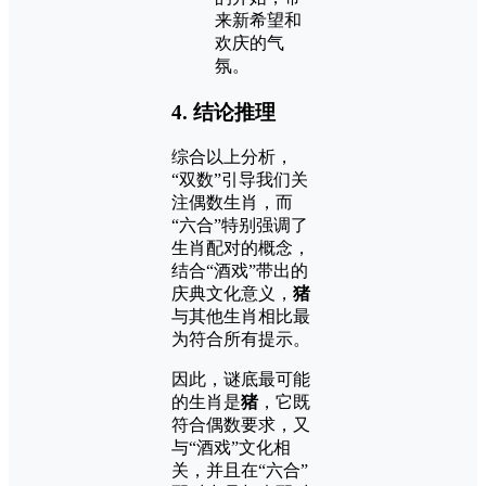
来新希望和
欢庆的气
氛。
4.
结论推理
综合以上分析，
“双数”引导我们关
注偶数生肖，而
“六合”特别强调了
生肖配对的概念，
结合“酒戏”带出的
庆典文化意义，
猪
与其他生肖相比最
为符合所有提示。
因此，谜底最可能
的生肖是
猪
，它既
符合偶数要求，又
与“酒戏”文化相
关，并且在“六合”