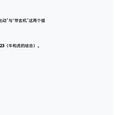
动”与“带玄机”这两个提
23
（牛和虎的结合）。