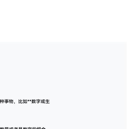
种事物，比如**数字或生