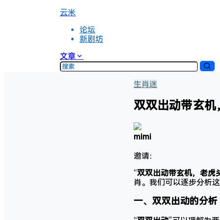
云米
论坛
新剧坊
文章
生肖迷
双双出动带玄机
mimi
邀请：
“
双双出动带玄机，老虎
肖。我们可以逐步分析这
一、双双出动的分析