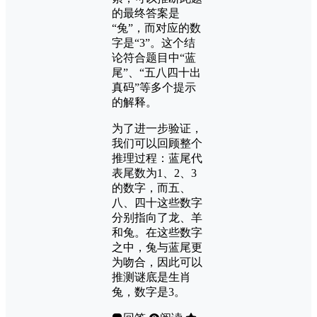
的最终答案是
“兔”，而对应的数
字是“3”。这个结
论符合题目中“蓝
尾”、“五八四十出
真码”等多个提示
的解释。
为了进一步验证，
我们可以回顾整个
推理过程：蓝尾代
表尾数为1、2、3
的数字，而五、
八、四十这些数字
分别指向了龙、羊
和兔。在这些数字
之中，兔与蓝尾更
为吻合，因此可以
推测谜底是生肖
兔，数字是3。