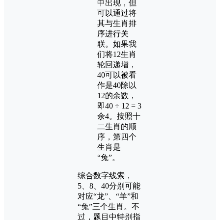
中出现，但
可以通过将
其与生肖排
序进行关
联。如果我
们将12生肖
轮回递增，
40可以被看
作是40除以
12的余数，
即40 ÷ 12 = 3
余4。按照十
二生肖的顺
序，第四个
生肖是
“兔”。
综合数字线索，
5、8、40分别可能
对应“龙”、“羊”和
“兔”三个生肖。不
过，题目中特别指