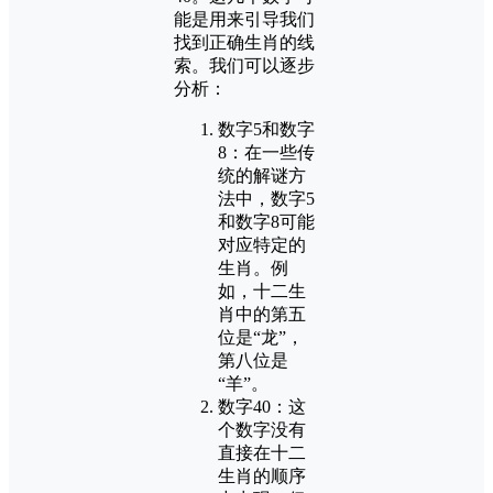
能是用来引导我们
找到正确生肖的线
索。我们可以逐步
分析：
数字5和数字
8：在一些传
统的解谜方
法中，数字5
和数字8可能
对应特定的
生肖。例
如，十二生
肖中的第五
位是“龙”，
第八位是
“羊”。
数字40：这
个数字没有
直接在十二
生肖的顺序