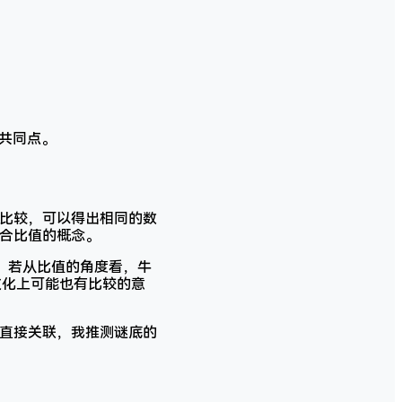
个共同点。
身比较，可以得出相同的数
符合比值的概念。
。若从比值的角度看，牛
文化上可能也有比较的意
的直接关联，我推测谜底的