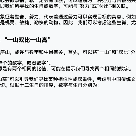
心去做事情，就一定会有收获。可以理解为一种努力与回报的关
即我们所寻找的生肖或数字，可能与“努力”或“付出”相关联。
象征着勤奋、努力，代表着通过努力可以实现目标的寓意。例如
是机灵、敏捷、勤快的动物。因此，我们可以考虑这些生肖，尤
：“一山双比一山高”
座山，或许与数字和生肖有关。首先，可以将“一山”和“双比”
单个的数字，或者数字1。
思是有两个相同的比值，可能在提示我们寻找两个相同的数字。
山高”可以引导我们寻找某种相似性或双重性。考虑到中国传统
切。根据十二生肖的排序，数字与生肖分别为：