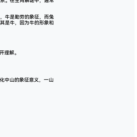
系。在生肖解谜中，通常
，牛是勤劳的象征，而兔
其是牛，因为牛的形象和
分开理解。
文化中山的象征意义，一山