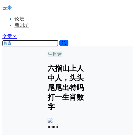
云米
论坛
新剧坊
文章
生肖迷
六指山上人
中人，头头
尾尾出特吗
打一生肖数
字
mimi