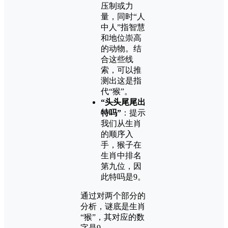
压制或力
量，同时“人
中人”指智慧
和地位崇高
的动物。结
合这些线
索，可以推
测出这是指
代“猴”。
“头头尾尾出
特吗”
：提示
我们从生肖
的顺序入
手，猴子在
生肖中排名
第九位，因
此特吗是9。
通过对两个部分的
分析，谜底是生肖
“猴”，其对应的数
字是9。