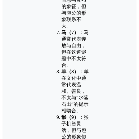
的象征，但
与包公的形
象联系不
大。
马（7）
：马
通常代表奔
放与自由，
但在这道谜
题中不太符
合。
羊（8）
：羊
在文化中通
常代表温
和、善良，
不太与“水落
石出”的提示
相吻合。
猴（9）
：猴
子机智灵
活，但与包
公的形象似