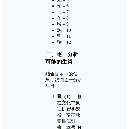
蛇 – 6
马 – 7
羊 – 8
猴 – 9
鸡 – 10
狗 – 11
猪 – 12
三、逐一分析
可能的生肖
结合提示中的信
息，我们逐一分析
生肖：
鼠（1）
：鼠
在文化中象
征机智和狡
猾，常常能
够抓住机
会，这与“你