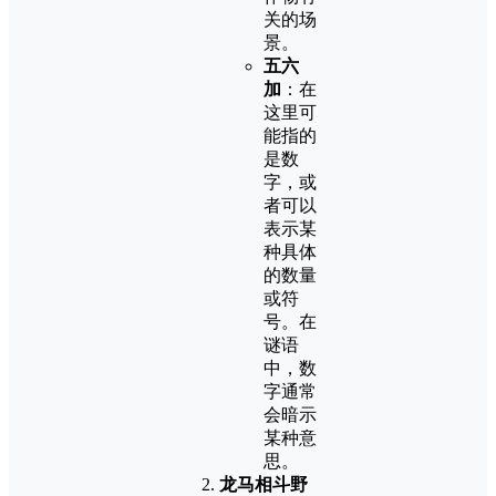
关的场
景。
五六
加
：在
这里可
能指的
是数
字，或
者可以
表示某
种具体
的数量
或符
号。在
谜语
中，数
字通常
会暗示
某种意
思。
龙马相斗野