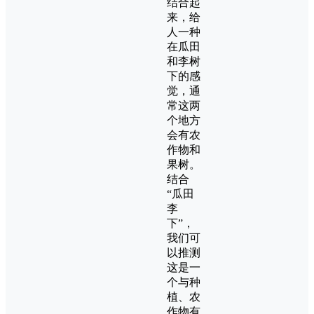
结合起
来，给
人一种
在瓜田
和李树
下的感
觉，通
常这两
个地方
会有农
作物和
果树。
结合
“瓜田
李
下”，
我们可
以推测
这是一
个与种
植、农
作物有