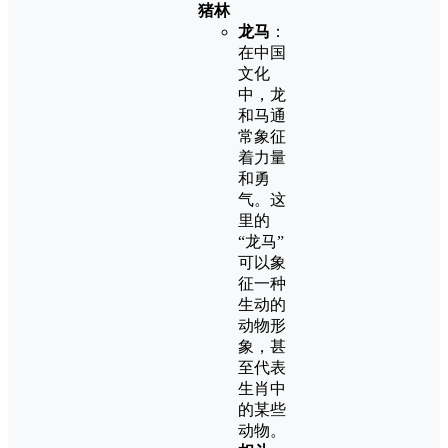
猪林
龙马
：
在中国
文化
中，龙
和马通
常象征
着力量
和勇
气。这
里的
“龙马”
可以象
征一种
生动的
动物形
象，甚
至代表
生肖中
的某些
动物。