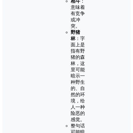
相斗
：
意味着
有竞争
或冲
突。
野猪
林
：字
面上是
指有野
猪的森
林，这
里可能
暗示一
种野生
的、自
然的环
境，给
人一种
险恶的
感觉。
整句话
可能暗