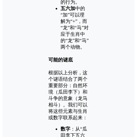
的行为。
五六加
中的
“加”可以理
解为“+”，而
“龙”和“马”对
应于生肖中
的“龙”和“马”
两个动物。
可能的谜底
根据以上分析，这
个谜语结合了两个
重要部分：自然环
境（瓜田李下）和
斗争的意象（龙马
相斗）。我们可以
将这些元素与生肖
或数字联系起来：
数字
：从“瓜
田李下五六