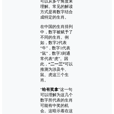
可以从多个角度来
理解。常见的解读
方式是将数字结合
成特定的生肖。
在中国的生肖排列
中，数字被赋予了
不同的生肖。例
如，数字2代表
“牛”，数字1代表
“鼠”，数字3则通
常代表“虎”。因
此，
“二一三”
可以
推测为涉及牛、
鼠、虎这三个生
肖。
“
给有奖拿
”这一句
可以理解为这几个
数字所代表的生肖
可能有中奖的机
会。这暗示着在这