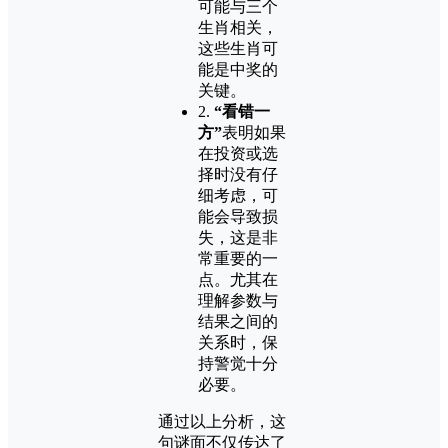
可能与三个
生肖相关，
这些生肖可
能是中奖的
关键。
2.
“看错一
方”
表明如果
在投资或选
择时没有仔
细考虑，可
能会导致损
失，这是非
常重要的一
点。尤其在
理解参数与
结果之间的
关系时，保
持警觉十分
必要。
通过以上分析，这
句谜面不仅传达了