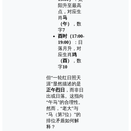
阳升至最高
点，对应生
肖
马
（午）
，数
字
7
酉时（17:00-
19:00）
：日
落月升，对
应生肖
鸡
（酉）
，数
字
10
但“一轮红日照天
涯”显然描述的是
正午烈日
，而非日
出或日落。这指向
“午马”的合理性。
然而，“老大”与
“马（第7位）”的
排位矛盾如何解
释？