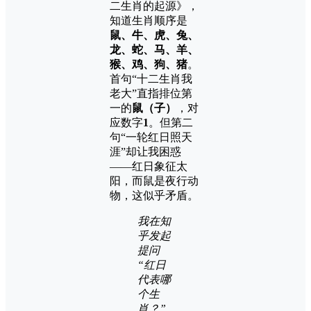
二生肖的起源》，
知道生肖顺序是
鼠、牛、虎、兔、
龙、蛇、马、羊、
猴、鸡、狗、猪
。
首句“十二生肖我
老大”直指排位第
一的
鼠（子）
，对
应数字
1
。但第二
句“一轮红日照天
涯”却让我困惑
——红日象征太
阳，而鼠是夜行动
物，这似乎矛盾。
我在知
乎发起
提问
“红日
代表哪
个生
肖？”，