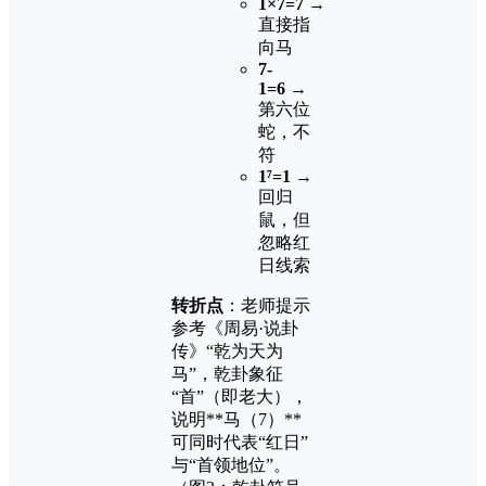
1×7=7
→
直接指
向马
7-
1=6
→
第六位
蛇，不
符
1⁷=1
→
回归
鼠，但
忽略红
日线索
转折点
：老师提示
参考《周易·说卦
传》“乾为天为
马”，乾卦象征
“首”（即老大），
说明**马（7）**
可同时代表“红日”
与“首领地位”。