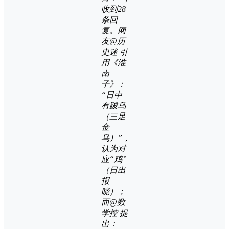
收到28
条回
复。网
友@历
史迷 引
用《淮
南
子》：
“日中
有踆乌
（三足
金
乌）”，
认为对
应“鸡”
（日出
报
晓）；
而@数
学控 提
出：