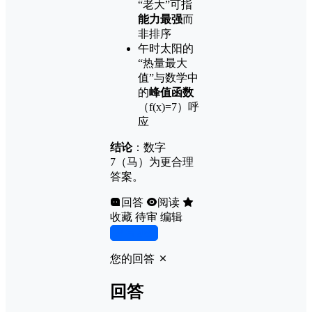
“老大”可指
能力最强
而
非排序
午时太阳的
“热量最大
值”与数学中
的
峰值函数
（f(x)=7）呼
应
结论
：数字
7（马）为更合理
答案。
回答
阅读
收藏
待审
编辑
写回答
您的回答
回答