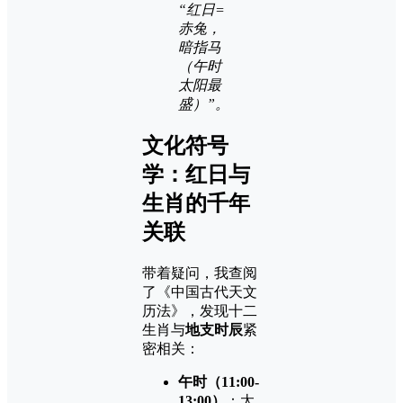
“红日=
赤兔，
暗指马
（午时
太阳最
盛）”。
文化符号
学：红日与
生肖的千年
关联
带着疑问，我查阅
了《中国古代天文
历法》，发现十二
生肖与
地支时辰
紧
密相关：
午时（11:00-
13:00）
：太