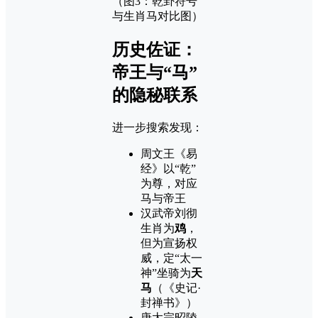
（图3：乾卦符号
与生肖马对比图）
历史佐证：
帝王与“马”
的隐秘联系
进一步搜索发现：
周文王《易
经》以“乾”
为尊，对应
马与帝王
汉武帝刘彻
生肖为
鸡
，
但为宣扬权
威，定“太一
神”坐骑为
天
马
（《史记·
封禅书》）
唐太宗昭陵