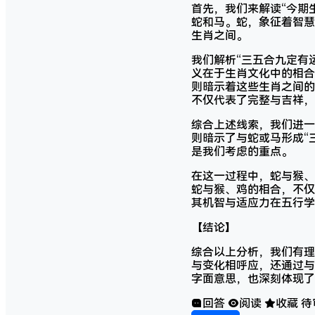
首先，我们来解读“今期
蛇和马。蛇，象征着智慧
生肖之间。
我们解析“三五合九定有运
义在于生肖文化中的相合
则暗示着这些生肖之间的
不仅代表了完整与吉祥，
综合上述线索，我们进一
则暗示了与蛇或马形成“
是我们考虑的重点。
在这一过程中，蛇与猴、
蛇与猴、鸡的相合，不仅
其机智与适应力在五行学
【结论】
综合以上分析，我们有理
与变化相呼应，还通过与
字面意思，也深刻体现了
回答
阅读
收藏
待