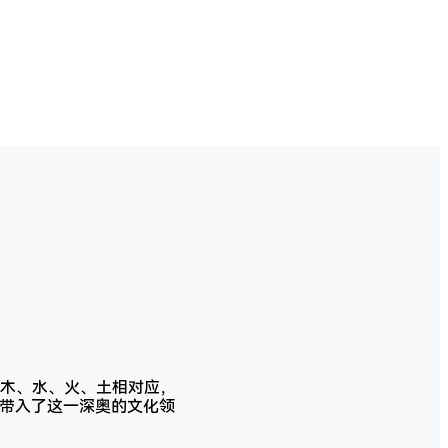
木、水、火、土相对应，
们带入了这一深奥的文化领