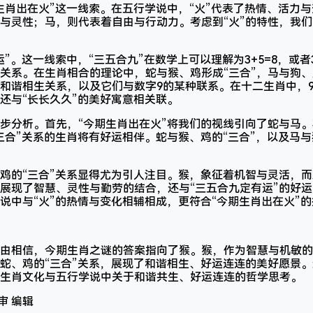
生肖出在火”这一线索。在五行学说中，“火”代表了热情、活力
与灵性；马，则代表着自由与行动力。考虑到“火”的特性，我
”。这一线索中，“三五合九”在数学上可以理解为3+5=8，或者3
关系。在生肖相合的理论中，蛇与猴、鸡形成“三合”，马与狗、虎
和谐相生关系，以及它们与数字9的某种联系。在十二生肖中，
还与“长长久久”的美好寓意相关联。
步分析。首先，“今期生肖出在火”将我们的视线引向了蛇与马。
三合”关系的生肖将有好运相伴。蛇与猴、鸡的“三合”，以及马与
鸡的“三合”关系显得尤为引人注目。猴，象征着机智与灵活，
展现了智慧、灵性与勤劳的结合，还与“三五合九定有运”的好
说中与“火”的热情与变化相辅相成，更符合“今期生肖出在火”
由相信，今期生肖之谜的答案指向了猴。猴，作为智慧与机敏的
蛇、鸡的“三合”关系，展现了和谐相生、好运连连的美好愿景
生肖文化与五行学说中关于和谐共生、好运连连的哲学思考。
审
编辑