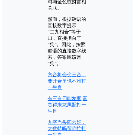
时与金色或财富相
关联。
然而，根据谜语的
直接数字提示，
“二九相合”等于
11，直接指向了
“狗”。因此，按照
谜语的直接数字线
索，答案应该是
“狗”。
六合将会变三合，
要开合单也不难打
一生肖
有三有四能发家,富
贵得来龙凤配打一
生肖
九字当头四六好，
大数特吗帮你忙打
一生肖