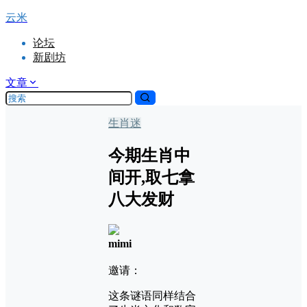
云米
论坛
新剧坊
文章
生肖迷
今期生肖中
间开,取七拿
八大发财
mimi
邀请：
这条谜语同样结合