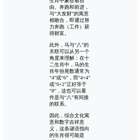
生肖中象征着自
由、奔跑和前进，
与“大发财”的寓意
相吻合，即通过努
力奔跑（工作）获
得财富。
此外，马与“八”的
关联可以从另一个
角度来理解：在十
二生肖中，马的生
肖年份尾数通常为
“4”或“6”，而“4+4”
或“6+2”正好等于
“8”，这也可以看
作是与“八”有间接
的联系。
因此，综合文化寓
意和数字吉祥意
义，这条谜语指向
的生肖很可能是