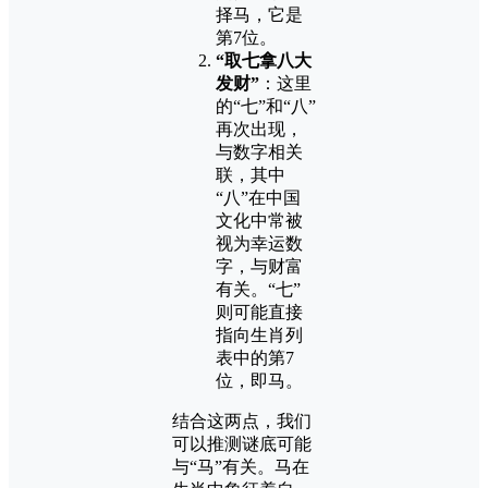
择马，它是
第7位。
“取七拿八大
发财”
：这里
的“七”和“八”
再次出现，
与数字相关
联，其中
“八”在中国
文化中常被
视为幸运数
字，与财富
有关。“七”
则可能直接
指向生肖列
表中的第7
位，即马。
结合这两点，我们
可以推测谜底可能
与“马”有关。马在