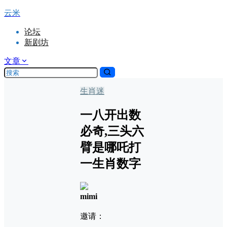
云米
论坛
新剧坊
文章
生肖迷
一八开出数
必奇,三头六
臂是哪吒打
一生肖数字
mimi
邀请：