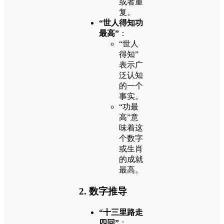
或者重
复。
“世人得知功
最高”
：
“世人
得知”
表示广
泛认知
的一个
事实。
“功最
高”意
味着这
个数字
或生肖
的成就
最高。
2. 数字推导
“十三里路走
四回”
：