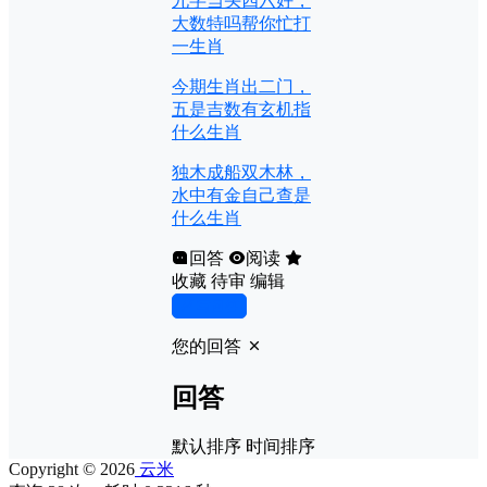
九字当头四六好，
大数特吗帮你忙打
一生肖
今期生肖出二门，
五是吉数有玄机指
什么生肖
独木成船双木林，
水中有金自己查是
什么生肖
回答
阅读
收藏
待审
编辑
写回答
您的回答
回答
默认排序
时间排序
Copyright © 2026
云米