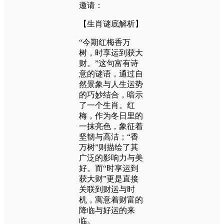
邀请：
【生肖谜底解析】
“今期红梅香万
树，时享运到获大
财。”这句富有诗
意的谜语，通过自
然景象与人生运势
的巧妙结合，暗示
了一个生肖。红
梅，作为冬日里的
一抹亮色，象征着
坚韧与高洁；“香
万树”则描绘了其
广泛的影响力与美
好。而“时享运到
获大财”更是直接
关联到财运与时
机，寓意着财富的
降临与好运的来
临。