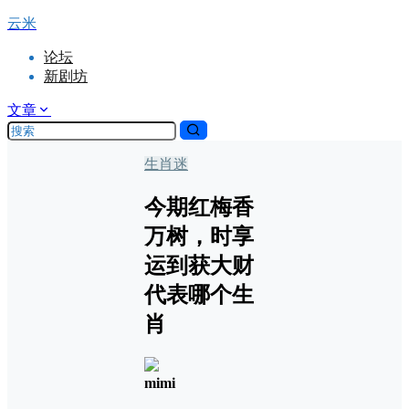
云米
论坛
新剧坊
文章
生肖迷
今期红梅香
万树，时享
运到获大财
代表哪个生
肖
mimi