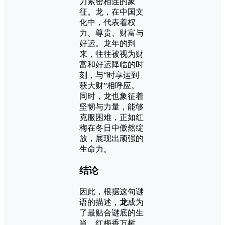
力紧密相连的象
征。龙，在中国文
化中，代表着权
力、尊贵、财富与
好运。龙年的到
来，往往被视为财
富和好运降临的时
刻，与“时享运到
获大财”相呼应。
同时，龙也象征着
坚韧与力量，能够
克服困难，正如红
梅在冬日中傲然绽
放，展现出顽强的
生命力。
结论
因此，根据这句谜
语的描述，
龙
成为
了最贴合谜底的生
肖。红梅香万树，