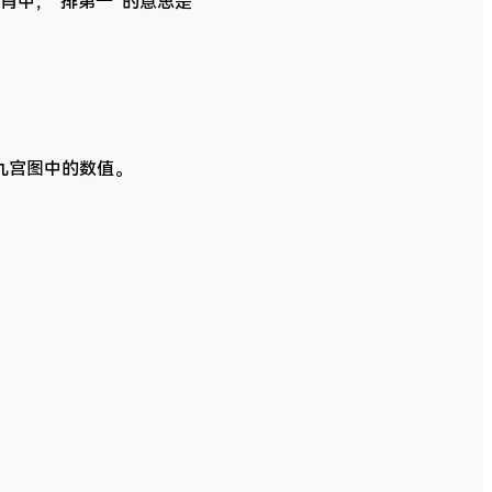
肖中，“排第一”的意思是
。
九宫图中的数值。