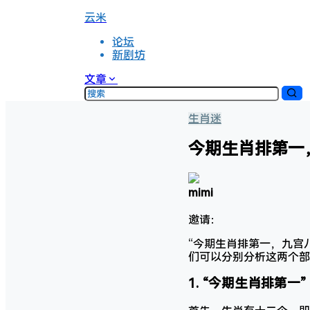
云米
论坛
新剧坊
文章
生肖迷
今期生肖排第一
mimi
邀请：
“今期生肖排第一，九宫
们可以分别分析这两个部
1. “今期生肖排第一”