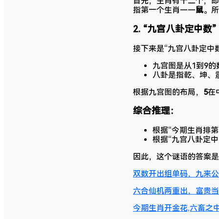
首先，生肖有十二个，即
指第一个生肖——
鼠
。所
2. “九宫八卦定中数”
接下来是“九宫八卦定中
九宫图是从1到9
八卦是指乾、坤、
根据九宫图的布局，
5
在
综合推理：
根据“今期生肖排第
根据“九宫八卦定中
因此，这个谜语的答案是
双数开出组单码，九来公
六合仙机两重出，富贵当
今期生肖开金花,六畜之