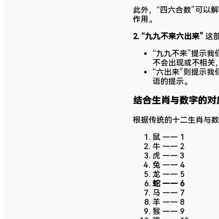
此外，“四六合数”可以
作用。
2. “九九不来六出来”
这
“九九不来”提示
不会出现或不相关
“六出来”则提示
语的提示。
结合生肖与数字的对
根据传统的十二生肖与数
鼠 —— 1
牛 —— 2
虎 —— 3
兔 —— 4
龙 —— 5
蛇 —— 6
马 —— 7
羊 —— 8
猴 —— 9