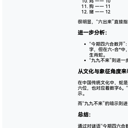
鸡 —— 10
狗 —— 11
猪 —— 12
很明显，“六出来”直接
进一步分析：
“今期四六合数开
字，但在六-合*
生肖蛇。
“九九不来”则进
从文化与象征角度来
在中国传统文化中，蛇是
六位，也对应着数字6。
示。
而“九九不来”的暗示则
总结：
通过对谜语“今期四六合