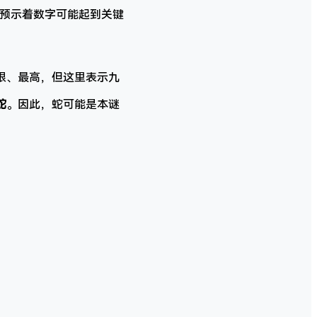
，预示着数字可能起到关键
限、最高，但这里表示九
蛇
。因此，蛇可能是本谜