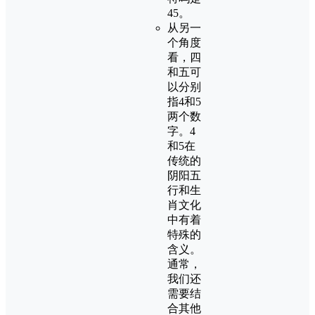
45。
从另一
个角度
看，四
和五可
以分别
指4和5
两个数
字。4
和5在
传统的
阴阳五
行和生
肖文化
中有着
特殊的
含义。
通常，
我们还
需要结
合其他