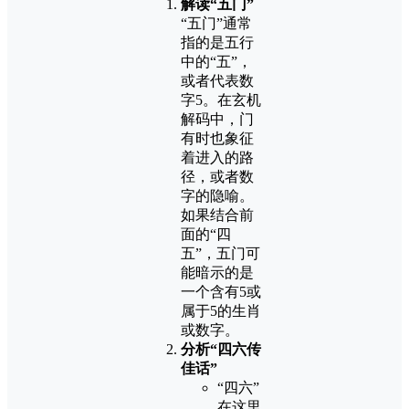
解读“五门”
“五门”通常
指的是五行
中的“五”，
或者代表数
字5。在玄机
解码中，门
有时也象征
着进入的路
径，或者数
字的隐喻。
如果结合前
面的“四
五”，五门可
能暗示的是
一个含有5或
属于5的生肖
或数字。
分析“四六传
佳话”
“四六”
在这里