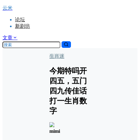
云米
论坛
新剧坊
文章
生肖迷
今期特吗开
四五，五门
四九传佳话
打一生肖数
字
mimi