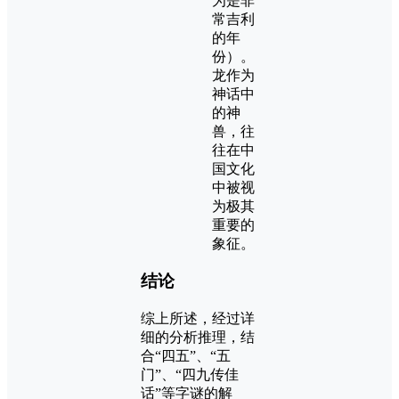
为是非
常吉利
的年
份）。
龙作为
神话中
的神
兽，往
往在中
国文化
中被视
为极其
重要的
象征。
结论
综上所述，经过详
细的分析推理，结
合“四五”、“五
门”、“四九传佳
话”等字谜的解