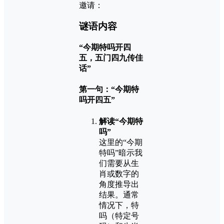
邀请：
谜语内容
“今期特吗开四
五，五门四九传佳
话”
第一句：“今期特
吗开四五”
解读“今期特
吗”
这里的“今期
特吗”暗示我
们需要从生
肖或数字的
角度推导出
结果。通常
情况下，特
吗（特定号