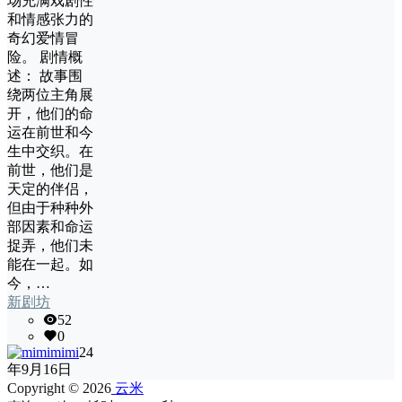
场充满戏剧性
和情感张力的
奇幻爱情冒
险。 剧情概
述： 故事围
绕两位主角展
开，他们的命
运在前世和今
生中交织。在
前世，他们是
天定的伴侣，
但由于种种外
部因素和命运
捉弄，他们未
能在一起。如
今，…
新剧坊
52
0
mimi
24
年9月16日
Copyright © 2026
云米