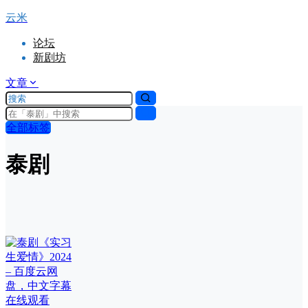
云米
论坛
新剧坊
文章
全部标签
泰剧