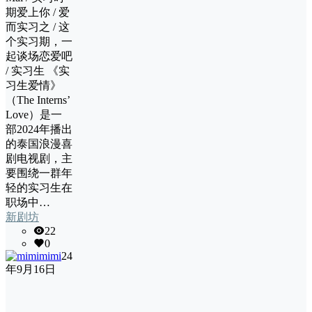
期爱上你 / 爱
而实习之 / 这
个实习期，一
起谈场恋爱吧
/ 实习生 《实
习生爱情》
（The Interns’
Love）是一
部2024年播出
的泰国浪漫喜
剧电视剧，主
要围绕一群年
轻的实习生在
职场中…
新剧坊
22
0
mimi
24
年9月16日