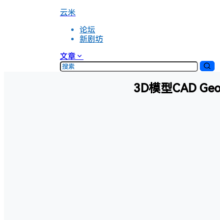
云米
论坛
新剧坊
文章
3D模型CAD Geo