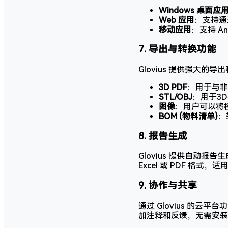
Windows 桌面应
Web 应用
：支持通
移动应用
：支持 A
7.
导出与转换功能
Glovius 提供强大
3D PDF
：用于与非
STL/OBJ
：用于3
图像
：用户可以将
BOM (物料清单)
：
8.
报告生成
Glovius 提供自
Excel 或 PDF 格
9.
协作与共享
通过 Glovius 的
加注释和反馈，无需安装