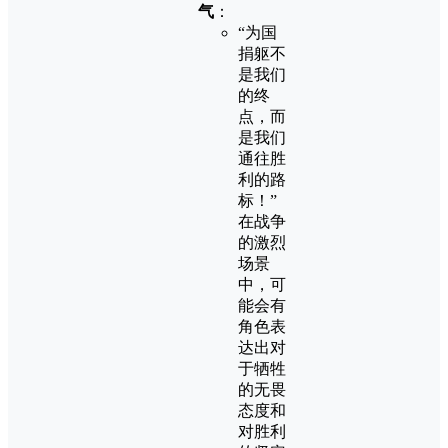
气
：
“为国
捐躯不
是我们
的终
点，而
是我们
通往胜
利的路
标！”
在战争
的激烈
场景
中，可
能会有
角色表
达出对
于牺牲
的无畏
态度和
对胜利