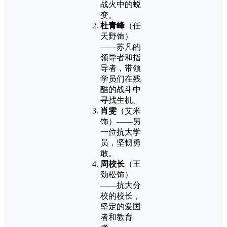
战火中的蜕
变。
杜青峰
（任
天野饰）
——苏凡的
领导者和指
导者，带领
学员们在残
酷的战斗中
寻找生机。
肖雯
（艾米
饰）——另
一位抗大学
员，坚韧勇
敢。
周校长
（王
劲松饰）
——抗大分
校的校长，
坚定的爱国
者和教育