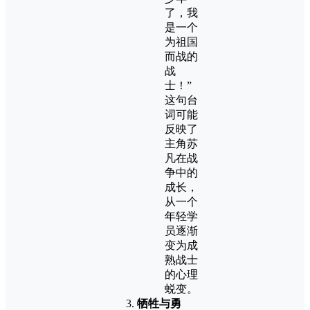
了，我
是一个
为祖国
而战的
战
士！”
这句台
词可能
反映了
主角苏
凡在战
争中的
成长，
从一个
年轻学
员逐渐
变为成
熟战士
的心理
蜕变。
牺牲与勇