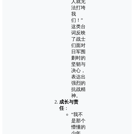
人就无
法打垮
我
们！”
这类台
词反映
了战士
们面对
日军围
剿时的
坚韧与
决心，
表达出
强烈的
抗战精
神。
成长与责
任
：
“我不
是那个
懵懂的
少年