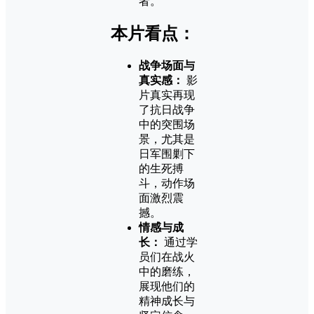
者。
本片看点：
战争场面与
真实感：
影
片真实再现
了抗日战争
中的突围场
景，尤其是
日军围剿下
的生死搏
斗，动作场
面激烈震
撼。
情感与成
长：
通过学
员们在战火
中的磨练，
展现他们的
精神成长与