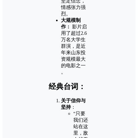
坚定信念，
情感张力强
烈。
大规模制
作：
影片启
用了超过2.6
万名大学生
群演，是近
年来山东投
资规模最大
的电影之一​
。
经典台词：
关于信仰与
坚持
：
“只要
我们还
站在这
里，敌