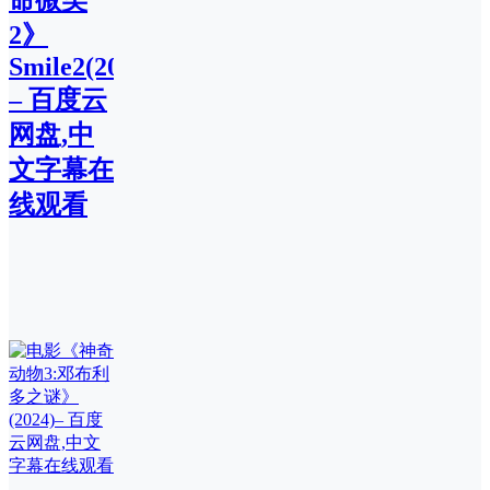
2》
Smile2(2024)
– 百度云
网盘,中
文字幕在
线观看