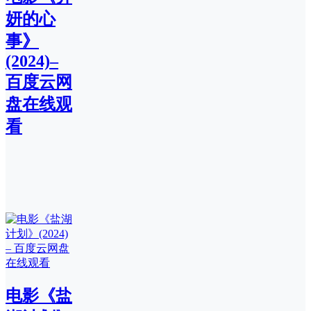
妍的心
事》
(2024)–
百度云网
盘在线观
看
电影《盐