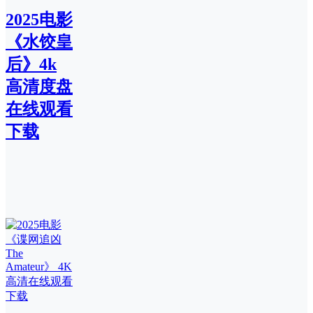
2025电影
《水饺皇
后》4k
高清度盘
在线观看
下载