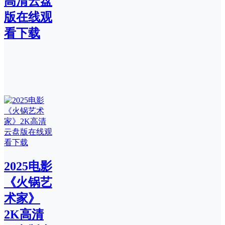
高清云盘
版在线观
看下载
2025电影
《火锅艺
术家》
2K高清