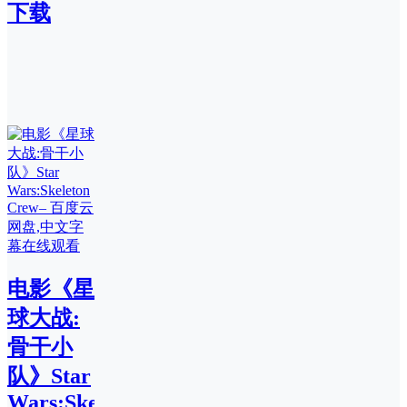
下载
电影《星
球大战:
骨干小
队》Star
Wars:Skeleton