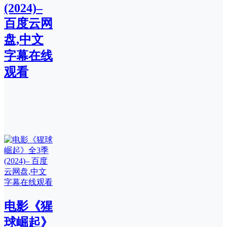
(2024)–
百度云网
盘,中文
字幕在线
观看
电影《猩
球崛起》