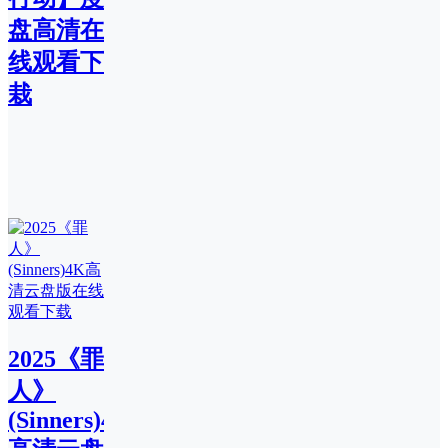
盘高清在
线观看下
栽
2025《罪
人》
(Sinners)4K