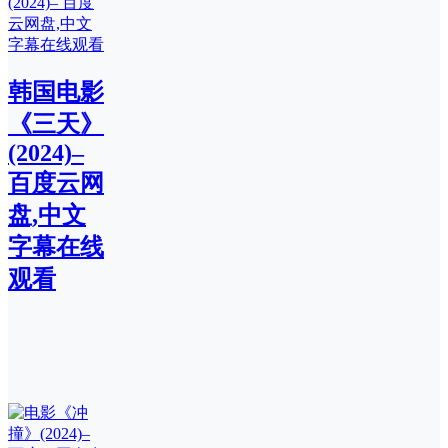
韩国电影
《三天》
(2024)–
百度云网
盘,中文
字幕在线
观看