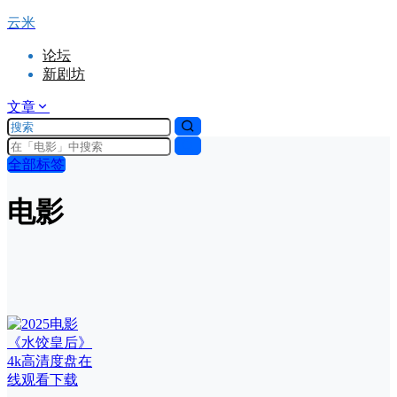
云米
论坛
新剧坊
文章
全部标签
电影