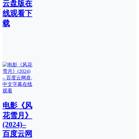
云盘版在
线观看下
载
电影《风
花雪月》
(2024)–
百度云网