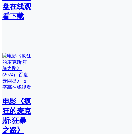
盘在线观
看下载
电影《疯
狂的麦克
斯:狂暴
之路》