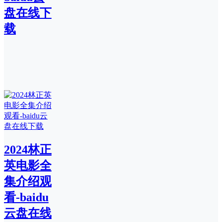
盘在线下
载
2024林正
英电影全
集介绍观
看-baidu
云盘在线