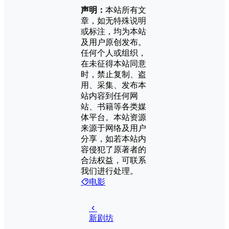
声明：
本站所有文
章，如无特殊说明
或标注，均为本站
及用户原创发布。
任何个人或组织，
在未征得本站同意
时，禁止复制、盗
用、采集、发布本
站内容到任何网
站、书籍等各类媒
体平台。本站资源
来源于网络及用户
分享，如若本站内
容侵犯了原著者的
合法权益，可联系
我们进行处理。
电影
新剧坊