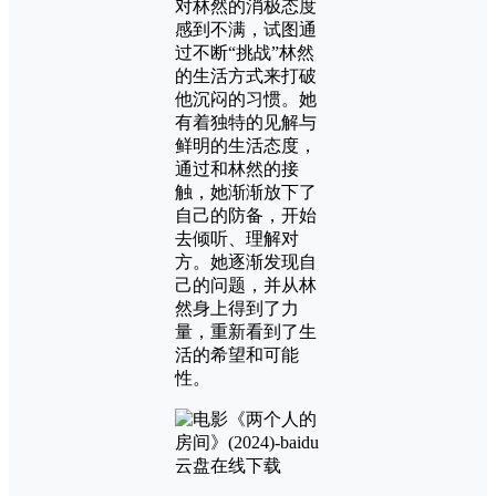
对林然的消极态度
感到不满，试图通
过不断“挑战”林然
的生活方式来打破
他沉闷的习惯。她
有着独特的见解与
鲜明的生活态度，
通过和林然的接
触，她渐渐放下了
自己的防备，开始
去倾听、理解对
方。她逐渐发现自
己的问题，并从林
然身上得到了力
量，重新看到了生
活的希望和可能
性。