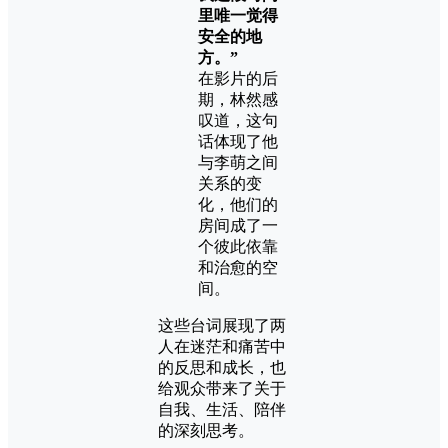
里唯一觉得
安全的地
方。”
在影片的后
期，林然感
叹道，这句
话体现了他
与李萌之间
关系的变
化，他们的
房间成了一
个彼此依靠
和治愈的空
间。
这些台词展现了两
人在迷茫和痛苦中
的反思和成长，也
给观众带来了关于
自我、生活、陪伴
的深刻思考。