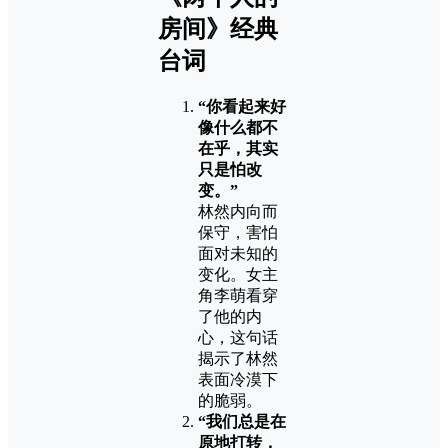
房间》经典
台词
“你看起来好
像什么都不
在乎，其实
只是怕改
变。”
林然内向而
保守，害怕
面对未知的
变化。女主
角李萌看穿
了他的内
心，这句话
揭示了林然
表面冷漠下
的脆弱。
“我们总是在
原地打转，