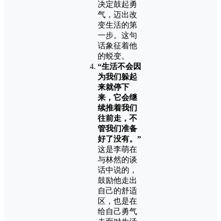
决定鼓起勇
气，迈出改
变生活的第
一步。这句
话象征着他
的蜕变。
“生活不会因
为我们躲起
来就停下
来，它会继
续推着我们
往前走，不
管我们准备
好了没有。”
这是李萌在
与林然的谈
话中说的，
鼓励他走出
自己的舒适
区，也是在
给自己勇气