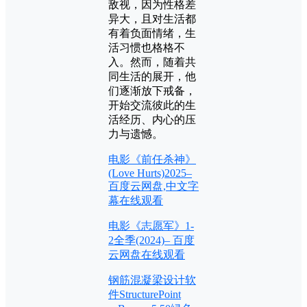
敌视，因为性格差
异大，且对生活都
有着负面情绪，生
活习惯也格格不
入。然而，随着共
同生活的展开，他
们逐渐放下戒备，
开始交流彼此的生
活经历、内心的压
力与遗憾。
电影《前任杀神》
(Love Hurts)2025–
百度云网盘,中文字
幕在线观看
电影《志愿军》1-
2全季(2024)– 百度
云网盘在线观看
钢筋混凝梁设计软
件StructurePoint