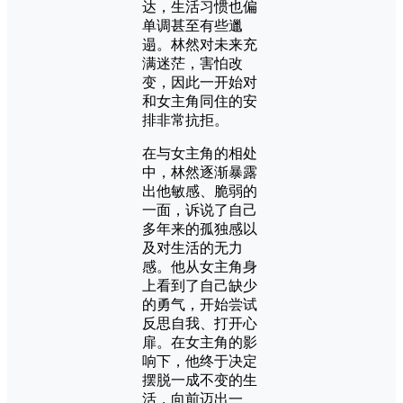
达，生活习惯也偏
单调甚至有些邋
遢。林然对未来充
满迷茫，害怕改
变，因此一开始对
和女主角同住的安
排非常抗拒。
在与女主角的相处
中，林然逐渐暴露
出他敏感、脆弱的
一面，诉说了自己
多年来的孤独感以
及对生活的无力
感。他从女主角身
上看到了自己缺少
的勇气，开始尝试
反思自我、打开心
扉。在女主角的影
响下，他终于决定
摆脱一成不变的生
活，向前迈出一