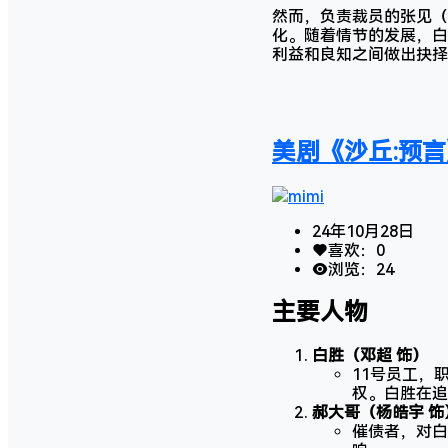
然而，负责裁员的张见（
化。随着情节的发展，白
利益和良知之间做出抉择
美剧《沙丘:预言》
mimi
24年10月28日
喜欢：
0
浏览：
24
主要人物
白胜（邓超 饰）
11号员工，
权。白胜在追
郝大哥（杨皓宇 饰
催债者，对白