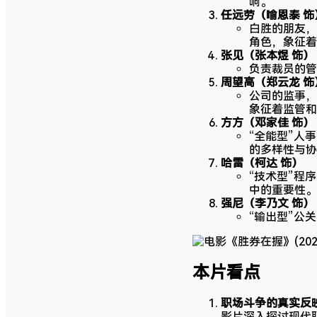
响。
任远劳（喻恩泰 饰
白胜的朋友，
角色，象征着
张见（张本煜 饰）
负责裁员的管
周望高（郑云龙 饰
公司的监事，
象征着监管和
方方（邓家佳 饰）
“全能型”人
的多样性与协
哈雷（柯达 饰）
“技术型”程
中的重要性。
强尼（李乃文 饰）
“输出型”公
本片看点
职场斗争的真实反
影片深入探讨现代