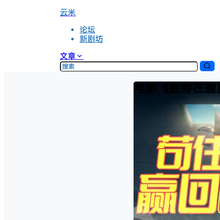
云米
论坛
新剧坊
文章
电影《胜券在握》