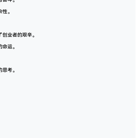
杂性。
。
了创业者的艰辛。
的命运。
的思考。