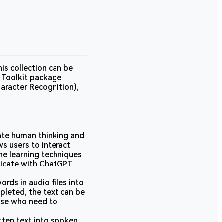
his collection can be
AI Toolkit package
haracter Recognition),
late human thinking and
ws users to interact
ne learning techniques
nicate with ChatGPT
rds in audio files into
pleted, the text can be
hose who need to
tten text into spoken