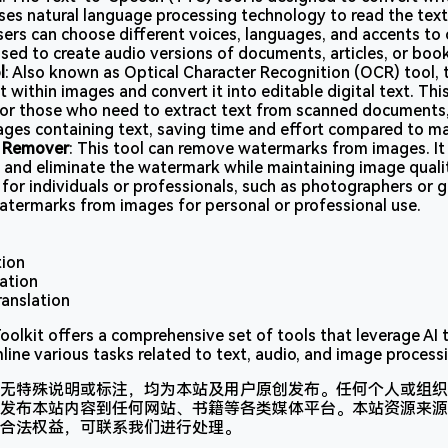
ses natural language processing technology to read the text 
sers can choose different voices, languages, and accents to
used to create audio versions of documents, articles, or boo
l
: Also known as Optical Character Recognition (OCR) tool, 
t within images and convert it into editable digital text. Thi
 for those who need to extract text from scanned documents,
mages containing text, saving time and effort compared to ma
 Remover
: This tool can remove watermarks from images. It
 and eliminate the watermark while maintaining image qualit
l for individuals or professionals, such as photographers or 
termarks from images for personal or professional use.
tion
ation
anslation
I Toolkit offers a comprehensive set of tools that leverage A
line various tasks related to text, audio, and image process
无特殊说明或标注，均为本站及用户原创发布。任何个人或组织
发布本站内容到任何网站、书籍等各类媒体平台。本站资源来源
合法权益，可联系我们进行处理。