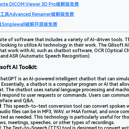
 DICOM Viewer 3D Pro破解版免费
Advanced Renamer破解版免费
Simplewall破解开源版免费
 suite of software that includes a variety of AI-driven tools. T
 looking to utilize AI technology in their work. The Gilisoft 
that work with AI, such as chatbot software, OCR (Optical C
 and ASR (Automatic Speech Recognition).
isoft AI Toolkit:
ChatGPT is an AI-powered intelligent chatbot that can simu
. Essentially, a chatbot is a computer program or AI that allo
hat. The chatbot uses natural language processing and machi
d respond to user requests or commands. Users can commu
terface and Q&A.
l
: This speech-to-text conversion tool can convert spoken wo
audio files can be in MP3, WAV, or M4A format, and once com
ted as needed. This technology is particularly useful for t
ews, meetings, speeches, or other types of recordings.
l
: The Text-to-Speech (TTS) tool is designed to convert wri