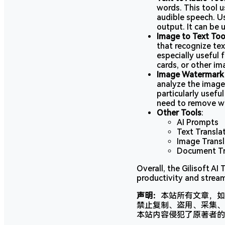
words. This tool u
audible speech. U
output. It can be 
Image to Text Too
that recognize tex
especially useful
cards, or other i
Image Watermark
analyze the image
particularly usefu
need to remove wa
Other Tools
:
AI Prompts
Text Transla
Image Transl
Document Tr
Overall, the Gilisoft A
productivity and stream
声明：
本站所有文章，如
禁止复制、盗用、采集、
本站内容侵犯了原著者的