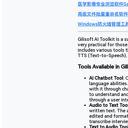
医学影像专业浏览软件Sante
高级文件批量重命名软件工具
Windows防火墙管理工具
Gilisoft AI Toolkit is a
very practical for those
includes various tools 
TTS (Text-to-Speech),
Tools Available in Gil
AI Chatbot Tool
: 
language abilities
with it through c
to understand an
through a user in
Audio to Text Too
written text. The 
edited and format
transcribe intervi
Text to Audio Too