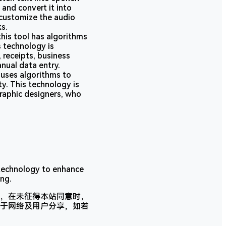
and convert it into
 customize the audio
ks.
this tool has algorithms
s technology is
 receipts, business
nual data entry.
 uses algorithms to
y. This technology is
graphic designers, who
I technology to enhance
ing.
，在未征得本站同意时，
于网络及用户分享，如若