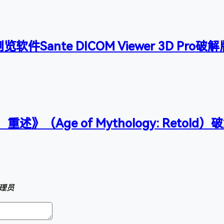
件Sante DICOM Viewer 3D Pro破
述》（Age of Mythology: Retold
理员