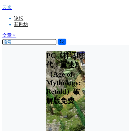
云米
论坛
新剧坊
文章
PC《神话时
代：重述》
（Age of
Mythology:
Retold）破
解版免费