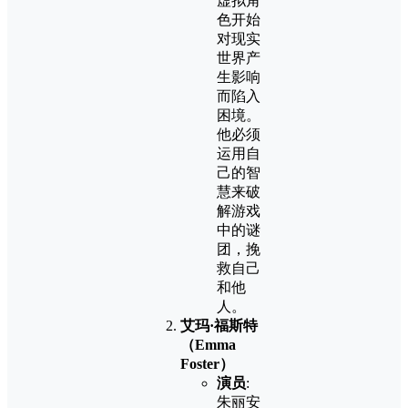
虚拟角
色开始
对现实
世界产
生影响
而陷入
困境。
他必须
运用自
己的智
慧来破
解游戏
中的谜
团，挽
救自己
和他
人。
艾玛·福斯特
（Emma
Foster）
演员
:
朱丽安