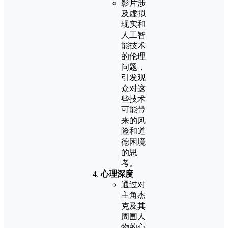
影片涉
及虚拟
现实和
人工智
能技术
的伦理
问题，
引发观
众对这
些技术
可能带
来的风
险和道
德困境
的思
考。
心理深度
通过对
主角杰
克及其
周围人
物的心