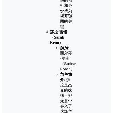
他的动
机和身
份成为
揭开谜
团的关
键。
莎拉·雷诺
（Sarah
Reno）
演员
:
西尔莎
·罗南
（Saoirse
Ronan）
角色简
介
: 莎
拉是杰
克的妹
妹，她
无意中
卷入了
这场危