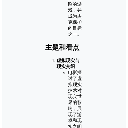
险的游
戏，并
成为杰
克保护
的目标
之一。
主题和看点
虚拟现实与
现实交织
电影探
讨了虚
拟现实
技术对
现实世
界的影
响，展
现了游
戏和现
实之间