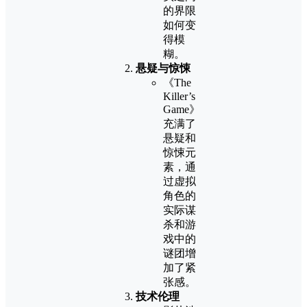
的界限
如何变
得模
糊。
悬疑与惊悚
《The
Killer’s
Game》
充满了
悬疑和
惊悚元
素，通
过虚拟
角色的
实际谋
杀和游
戏中的
谜团增
加了紧
张感。
技术伦理