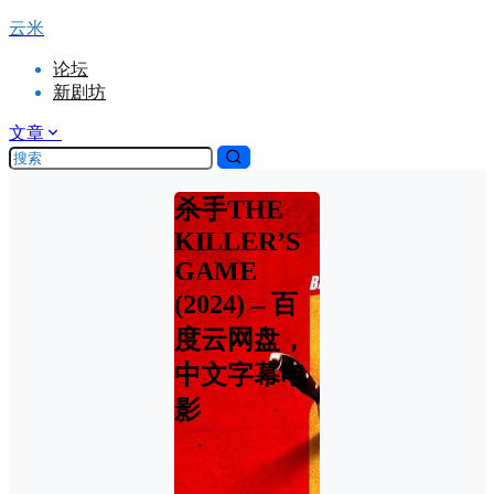
云米
论坛
新剧坊
文章
杀手THE
KILLER’S
GAME
(2024) – 百
度云网盘，
中文字幕电
影