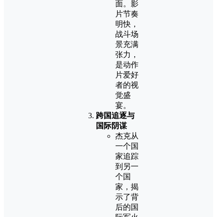
面。影
片节奏
明快，
战斗场
景充满
张力，
是动作
片爱好
者的视
觉盛
宴。
跨国追逐与
国际阴谋
杰克从
一个国
家追踪
到另一
个国
家，揭
示了背
后的国