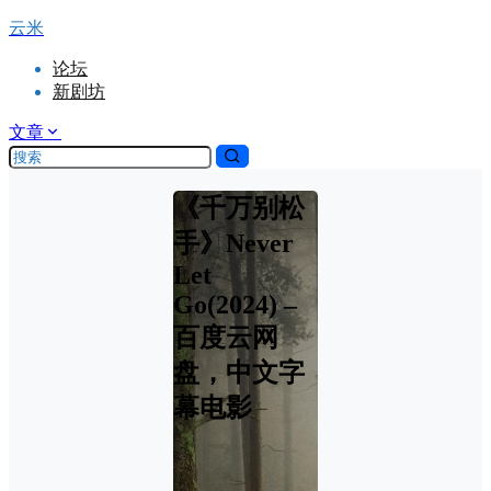
云米
论坛
新剧坊
文章
《千万别松
手》Never
Let
Go(2024) –
百度云网
盘，中文字
幕电影