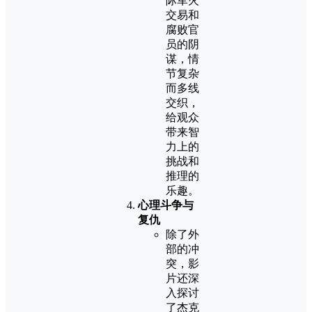
际军火
交易和
腐败官
员的阴
谋，情
节复杂
而多线
交织，
给观众
带来智
力上的
挑战和
推理的
乐趣。
心理斗争与
复仇
除了外
部的冲
突，影
片还深
入探讨
了杰克