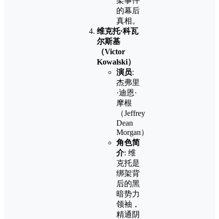
架事件
的幕后
真相。
维克托·科瓦
尔斯基
（Victor
Kowalski）
演员
:
杰弗里
·迪恩·
摩根
（Jeffrey
Dean
Morgan）
角色简
介
: 维
克托是
绑架背
后的黑
暗势力
领袖，
精通阴