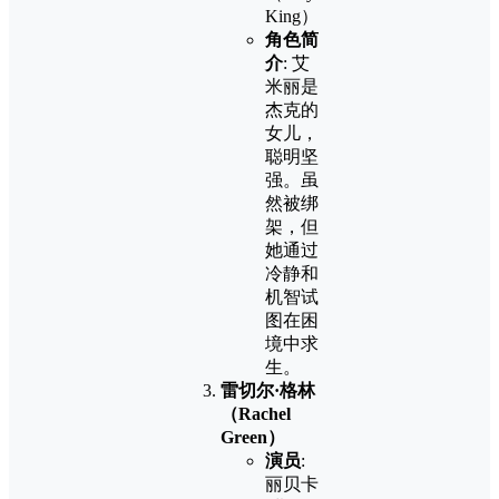
King）
角色简
介
: 艾
米丽是
杰克的
女儿，
聪明坚
强。虽
然被绑
架，但
她通过
冷静和
机智试
图在困
境中求
生。
雷切尔·格林
（Rachel
Green）
演员
:
丽贝卡