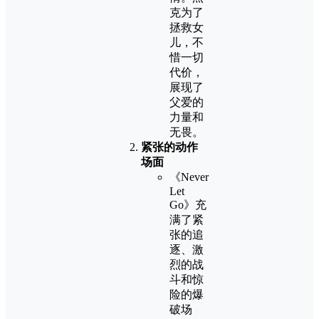
克为了
拯救女
儿，不
惜一切
代价，
展现了
父爱的
力量和
无畏。
紧张的动作
场面
《Never
Let
Go》充
满了紧
张的追
逐、激
烈的战
斗和惊
险的爆
破场