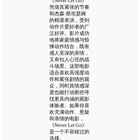
《Never Let Go》
凭借其紧张的节奏
和杰森·斯坦瑟姆
的精湛表演，受到
动作片爱好者的广
泛好评。影片成功
地将家庭情感与惊
悚动作结合，既有
感人至深的亲情，
又有扣人心弦的战
斗场景。这部电影
适合喜欢高强度动
作和紧张剧情的观
众，同时其情感深
度也能打动那些寻
找更具内涵的观影
体验者。如果你喜
欢充满动作、悬疑
和亲情的电影，
《Never Let Go》
是一个不容错过的
选择。