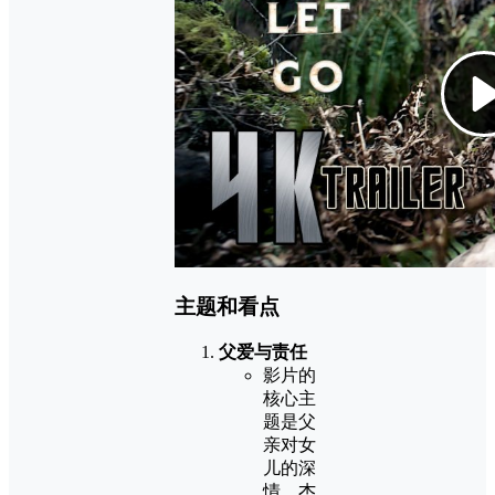
主题和看点
父爱与责任
影片的
核心主
题是父
亲对女
儿的深
情。杰