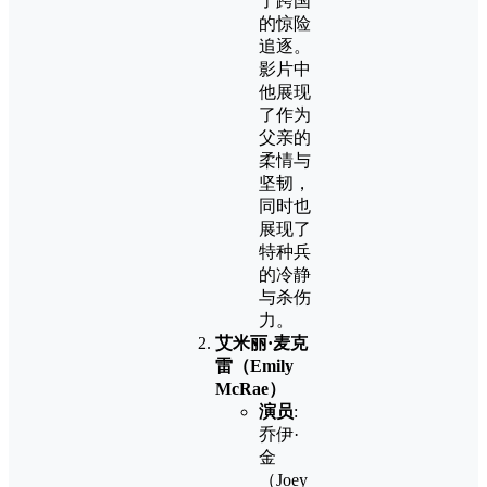
了跨国
的惊险
追逐。
影片中
他展现
了作为
父亲的
柔情与
坚韧，
同时也
展现了
特种兵
的冷静
与杀伤
力。
艾米丽·麦克
雷（Emily
McRae）
演员
:
乔伊·
金
（Joey