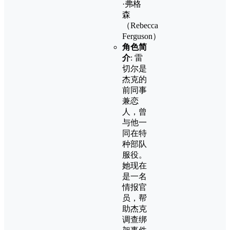
·弗格
森
（Rebecca
Ferguson）
角色简
介
: 雷
切尔是
杰克的
前同事
兼恋
人，曾
与他一
同在特
种部队
服役。
她现在
是一名
情报官
员，帮
助杰克
调查绑