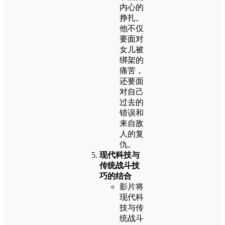
内心的
挣扎。
他不仅
要面对
女儿被
绑架的
痛苦，
还要面
对自己
过去的
错误和
来自敌
人的复
仇。
现代科技与
传统战斗技
巧的结合
影片将
现代科
技与传
统战斗