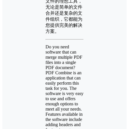
文件的理想工具，
无论是简单的文件
合并还是复杂的文
件组织，它都能为
您提供完美的解决
方案。
Do you need
software that can
merge multiple PDF
files into a single
PDF document?
PDF Combine is an
application that can
easily perform this
task for you. The
software is very easy
to use and offers
enough options to
meet all your needs.
Features available in
the software include
adding headers and