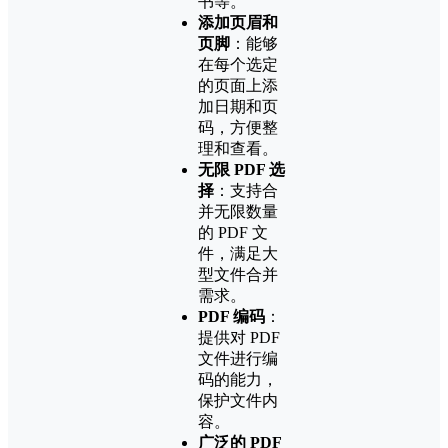
书等。
添加页眉和
页脚
：能够
在每个选定
的页面上添
加日期和页
码，方便整
理和查看。
无限 PDF 选
择
：支持合
并无限数量
的 PDF 文
件，满足大
型文件合并
需求。
PDF 编码
：
提供对 PDF
文件进行编
码的能力，
保护文件内
容。
广泛的 PDF