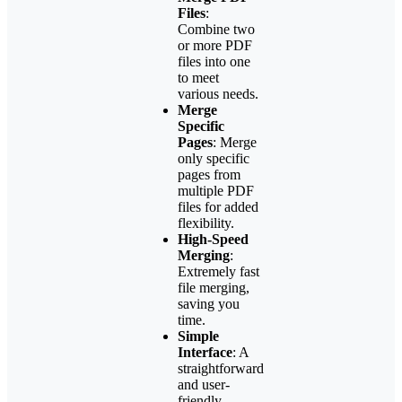
Files
:
Combine two
or more PDF
files into one
to meet
various needs.
Merge
Specific
Pages
: Merge
only specific
pages from
multiple PDF
files for added
flexibility.
High-Speed
Merging
:
Extremely fast
file merging,
saving you
time.
Simple
Interface
: A
straightforward
and user-
friendly