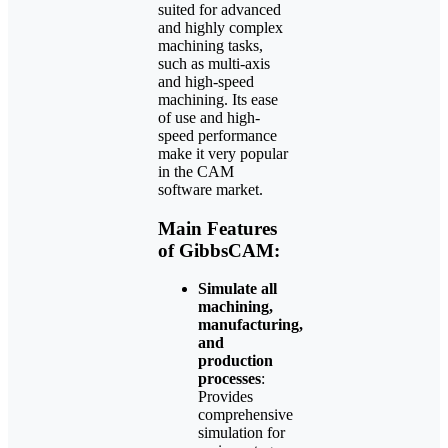
suited for advanced
and highly complex
machining tasks,
such as multi-axis
and high-speed
machining. Its ease
of use and high-
speed performance
make it very popular
in the CAM
software market.
Main Features
of GibbsCAM:
Simulate all
machining,
manufacturing,
and
production
processes
:
Provides
comprehensive
simulation for