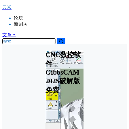
云米
论坛
新剧坊
文章
CNC数控软
件
GibbsCAM
2025破解版
免费