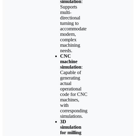
simulation
:
Supports
multi-
directional
turning to
accommodate
modern,
complex
machining
needs.
CNC
machine
simulation
:
Capable of
generating
actual
operational
code for CNC
machines,
with
corresponding
simulations.
3D
simulation
for milling