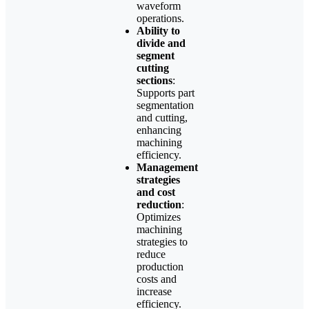
waveform
operations.
Ability to
divide and
segment
cutting
sections
:
Supports part
segmentation
and cutting,
enhancing
machining
efficiency.
Management
strategies
and cost
reduction
:
Optimizes
machining
strategies to
reduce
production
costs and
increase
efficiency.