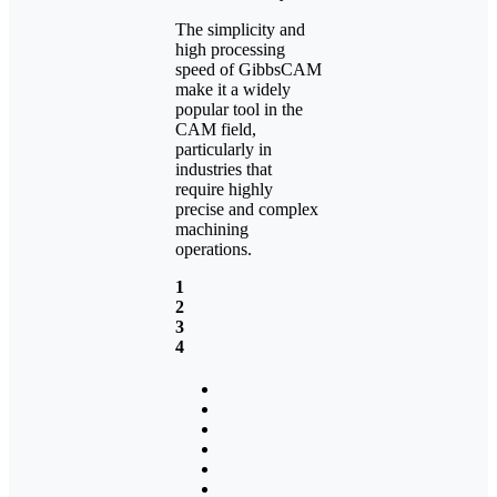
The simplicity and
high processing
speed of GibbsCAM
make it a widely
popular tool in the
CAM field,
particularly in
industries that
require highly
precise and complex
machining
operations.
1
2
3
4