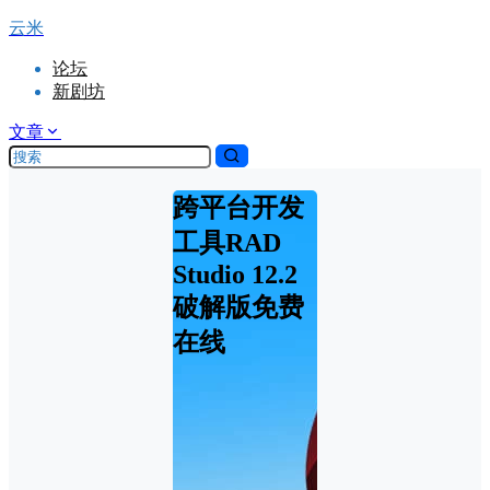
云米
论坛
新剧坊
文章
跨平台开发
工具RAD
Studio 12.2
破解版免费
在线