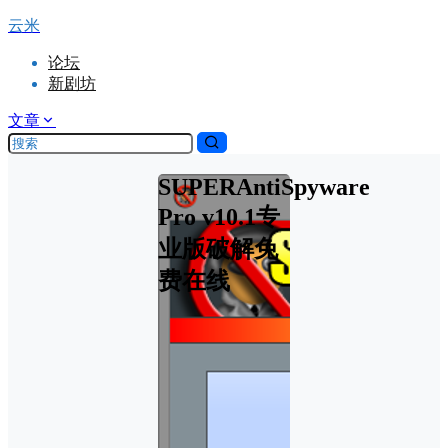
云米
论坛
新剧坊
文章
SUPERAntiSpyware
Pro v10.1专
业版破解免
费在线