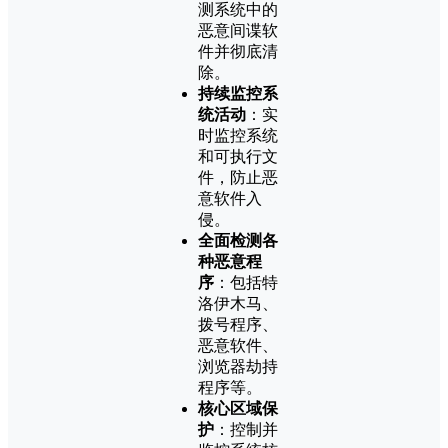
测系统中的
恶意间谍软
件并彻底清
除。
持续监控系
统活动
：实
时监控系统
和可执行文
件，防止恶
意软件入
侵。
全面检测各
种恶意程
序
：包括特
洛伊木马、
拨号程序、
恶意软件、
浏览器劫持
程序等。
核心区域保
护
：控制并