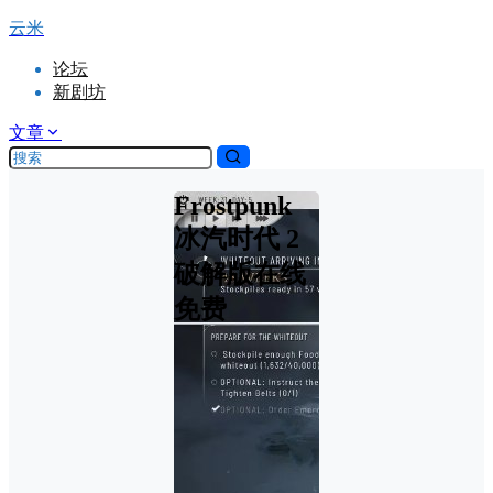
云米
论坛
新剧坊
文章
Frostpunk
冰汽时代 2
破解版在线
免费