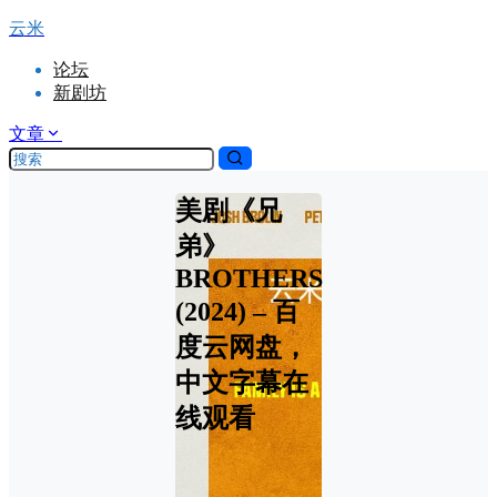
云米
论坛
新剧坊
文章
美剧《兄
弟》
BROTHERS
(2024) – 百
度云网盘，
中文字幕在
线观看