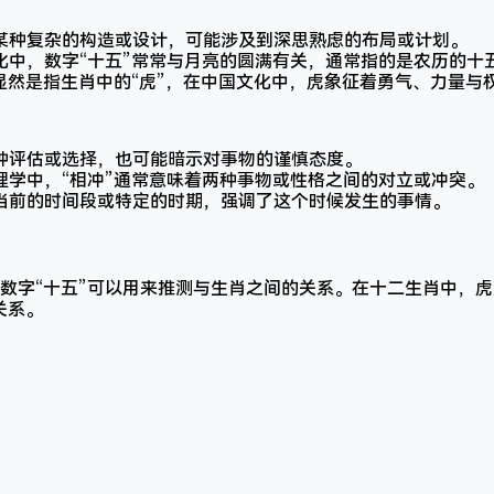
某种复杂的构造或设计，可能涉及到深思熟虑的布局或计划。
化中，数字“十五”常常与月亮的圆满有关，通常指的是农历的十
”显然是指生肖中的“虎”，在中国文化中，虎象征着勇气、力量与
种评估或选择，也可能暗示对事物的谨慎态度。
理学中，“相冲”通常意味着两种事物或性格之间的对立或冲突。
当前的时间段或特定的时期，强调了这个时候发生的事情。
数字“十五”可以用来推测与生肖之间的关系。在十二生肖中，
关系。