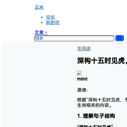
云米
论坛
新剧坊
文章
生肖迷
深构十五时见虎
mimi
邀请：
根据“深构十五时见虎，
生肖相关的内容。
1. 理解句子结构