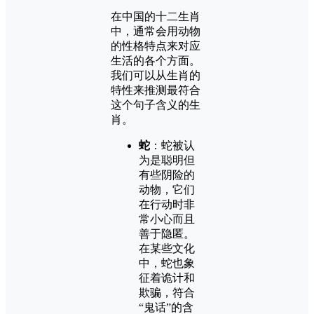
在中国的十二生肖
中，通常会用动物
的性格特点来对应
生活的各个方面。
我们可以从生肖的
特性来推测最符合
这个句子含义的生
肖。
蛇
：蛇被认
为是聪明但
有些阴险的
动物，它们
在行动时非
常小心而且
善于隐匿。
在某些文化
中，蛇也象
征着诡计和
欺骗，符合
“鬼话”的含